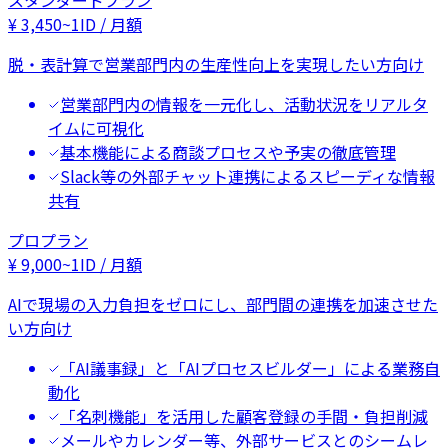
スタンダードプラン
¥
3,450
~
1ID / 月額
脱・表計算で営業部門内の生産性向上を実現したい方向け
営業部門内の情報を一元化し、活動状況をリアルタ
イムに可視化
基本機能による商談プロセスや予実の徹底管理
Slack等の外部チャット連携によるスピーディな情報
共有
プロプラン
¥
9,000
~
1ID / 月額
AIで現場の入力負担をゼロにし、部門間の連携を加速させた
い方向け
「AI議事録」と「AIプロセスビルダー」による業務自
動化
「名刺機能」を活用した顧客登録の手間・負担削減
メールやカレンダー等、外部サービスとのシームレ