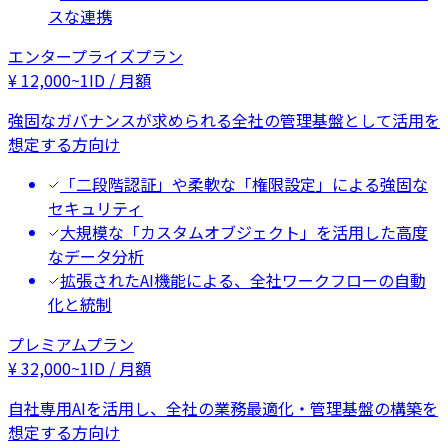
スな連携
エンタープライズプラン
¥
12,000
~
1ID / 月額
強固なガバナンスが求められる全社の管理基盤として活用を
想定する方向け
「二段階認証」や柔軟な「権限設定」による強固な
セキュリティ
大規模な「カスタムオブジェクト」を活用した高度
なデータ分析
拡張されたAI機能による、全社ワークフローの自動
化と統制
プレミアムプラン
¥
32,000
~
1ID / 月額
自社専用AIを活用し、全社の業務最適化・管理基盤の構築を
想定する方向け