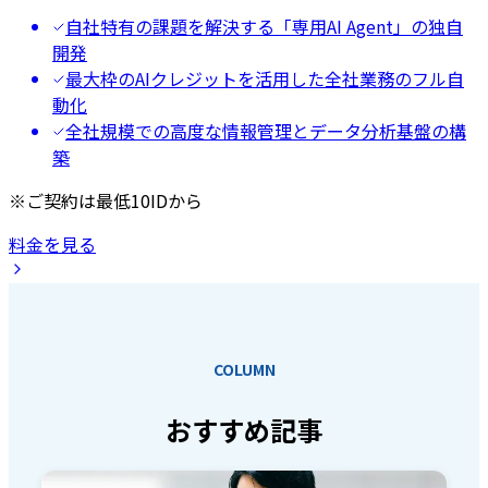
自社特有の課題を解決する「専用AI Agent」の独自
開発
最大枠のAIクレジットを活用した全社業務のフル自
動化
全社規模での高度な情報管理とデータ分析基盤の構
築
※ご契約は最低10IDから
料金を見る
COLUMN
おすすめ記事