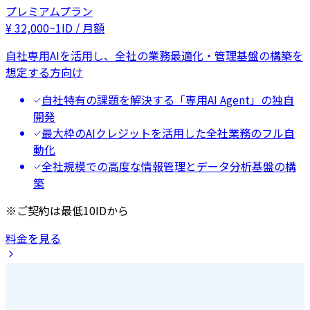
プレミアムプラン
¥
32,000
~
1ID / 月額
自社専用AIを活用し、全社の業務最適化・管理基盤の構築を
想定する方向け
自社特有の課題を解決する「専用AI Agent」の独自
開発
最大枠のAIクレジットを活用した全社業務のフル自
動化
全社規模での高度な情報管理とデータ分析基盤の構
築
※ご契約は最低10IDから
料金を見る