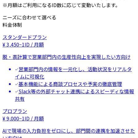
※月額はご利用になるID数に応じて変動いたします。
ニーズに合わせて選べる
料金体制
スタンダードプラン
¥
3,450
~
1ID / 月額
脱・表計算で営業部門内の生産性向上を実現したい方向け
営業部門内の情報を一元化し、活動状況をリアルタ
イムに可視化
基本機能による商談プロセスや予実の徹底管理
Slack等の外部チャット連携によるスピーディな情報
共有
プロプラン
¥
9,000
~
1ID / 月額
AIで現場の入力負担をゼロにし、部門間の連携を加速させた