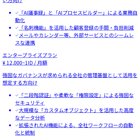
い方向け
「AI議事録」と「AIプロセスビルダー」による業務自
動化
「名刺機能」を活用した顧客登録の手間・負担削減
メールやカレンダー等、外部サービスとのシームレ
スな連携
エンタープライズプラン
¥
12,000
~
1ID / 月額
強固なガバナンスが求められる全社の管理基盤として活用を
想定する方向け
「二段階認証」や柔軟な「権限設定」による強固な
セキュリティ
大規模な「カスタムオブジェクト」を活用した高度
なデータ分析
拡張されたAI機能による、全社ワークフローの自動
化と統制