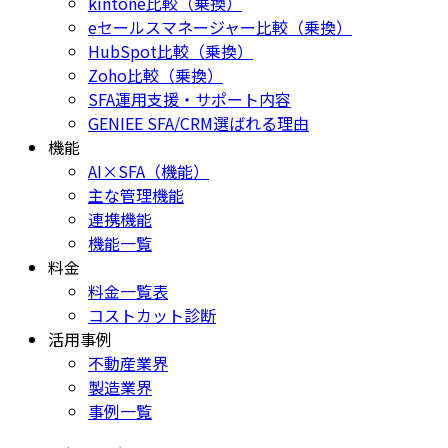
kintone比較（乗換）
eセールスマネージャー比較（乗換）
HubSpot比較（乗換）
Zoho比較（乗換）
SFA運用支援・サポート内容
GENIEE SFA/CRM選ばれる理由
機能
AI×SFA（機能）
主な管理機能
連携機能
機能一覧
料金
料金一覧表
コストカット診断
活用事例
不動産業界
製造業界
事例一覧