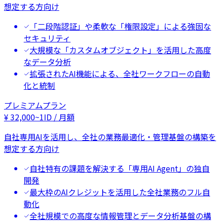
想定する方向け
「二段階認証」や柔軟な「権限設定」による強固な
セキュリティ
大規模な「カスタムオブジェクト」を活用した高度
なデータ分析
拡張されたAI機能による、全社ワークフローの自動
化と統制
プレミアムプラン
¥
32,000
~
1ID / 月額
自社専用AIを活用し、全社の業務最適化・管理基盤の構築を
想定する方向け
自社特有の課題を解決する「専用AI Agent」の独自
開発
最大枠のAIクレジットを活用した全社業務のフル自
動化
全社規模での高度な情報管理とデータ分析基盤の構