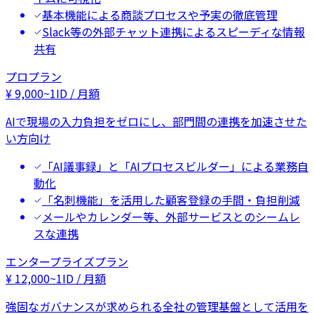
基本機能による商談プロセスや予実の徹底管理
Slack等の外部チャット連携によるスピーディな情報
共有
プロプラン
¥
9,000
~
1ID / 月額
AIで現場の入力負担をゼロにし、部門間の連携を加速させた
い方向け
「AI議事録」と「AIプロセスビルダー」による業務自
動化
「名刺機能」を活用した顧客登録の手間・負担削減
メールやカレンダー等、外部サービスとのシームレ
スな連携
エンタープライズプラン
¥
12,000
~
1ID / 月額
強固なガバナンスが求められる全社の管理基盤として活用を