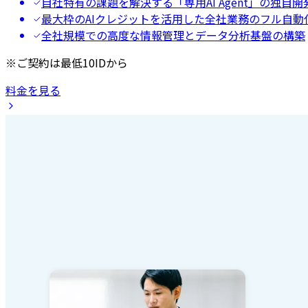
自社特有の課題を解決する「専用AI Agent」の独自開
最大枠のAIクレジットを活用した全社業務のフル自動
全社規模での高度な情報管理とデータ分析基盤の構築
※ご契約は最低10IDから
料金を見る