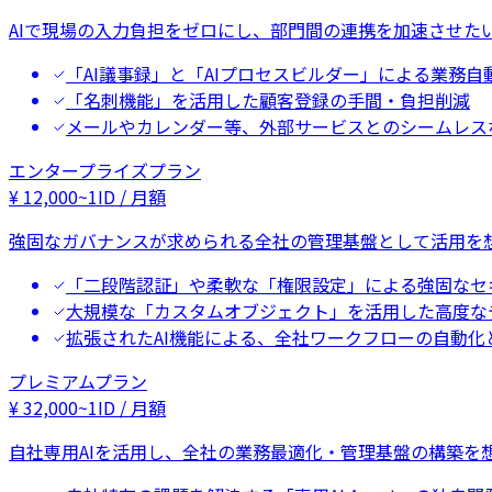
AIで現場の入力負担をゼロにし、部門間の連携を加速させた
「AI議事録」と「AIプロセスビルダー」による業務自
「名刺機能」を活用した顧客登録の手間・負担削減
メールやカレンダー等、外部サービスとのシームレス
エンタープライズプラン
¥
12,000
~
1ID / 月額
強固なガバナンスが求められる全社の管理基盤として活用を
「二段階認証」や柔軟な「権限設定」による強固なセ
大規模な「カスタムオブジェクト」を活用した高度な
拡張されたAI機能による、全社ワークフローの自動化
プレミアムプラン
¥
32,000
~
1ID / 月額
自社専用AIを活用し、全社の業務最適化・管理基盤の構築を