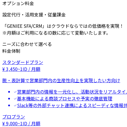
オプション料金
設定代行・活用支援・従量課金
「GENIEE SFA/CRM」はクラウドならではの低価格を実現！
※月額はご利用になるID数に応じて変動いたします。
ニーズに合わせて選べる
料金体制
スタンダードプラン
¥
3,450
~
1ID / 月額
脱・表計算で営業部門内の生産性向上を実現したい方向け
営業部門内の情報を一元化し、活動状況をリアルタイ
基本機能による商談プロセスや予実の徹底管理
Slack等の外部チャット連携によるスピーディな情報
プロプラン
¥
9,000
~
1ID / 月額