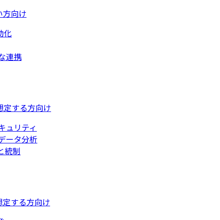
い方向け
動化
な連携
想定する方向け
キュリティ
データ分析
と統制
想定する方向け