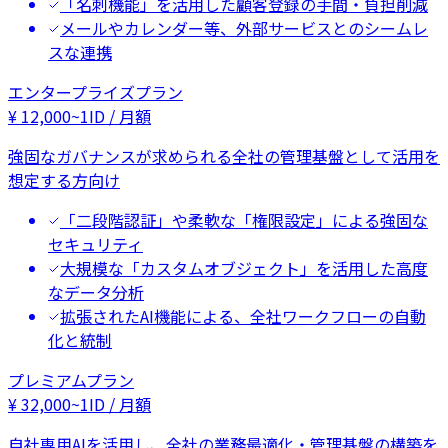
「名刺機能」を活用した顧客登録の手間・負担削減
メールやカレンダー等、外部サービスとのシームレ
スな連携
エンタープライズプラン
¥
12,000
~
1ID / 月額
強固なガバナンスが求められる全社の管理基盤として活用を
想定する方向け
「二段階認証」や柔軟な「権限設定」による強固な
セキュリティ
大規模な「カスタムオブジェクト」を活用した高度
なデータ分析
拡張されたAI機能による、全社ワークフローの自動
化と統制
プレミアムプラン
¥
32,000
~
1ID / 月額
自社専用AIを活用し、全社の業務最適化・管理基盤の構築を