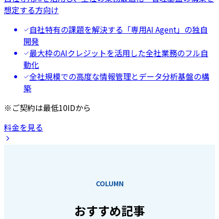
想定する方向け
自社特有の課題を解決する「専用AI Agent」の独自
開発
最大枠のAIクレジットを活用した全社業務のフル自
動化
全社規模での高度な情報管理とデータ分析基盤の構
築
※ご契約は最低10IDから
料金を見る
COLUMN
おすすめ記事