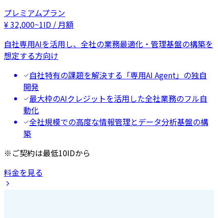
プレミアムプラン
¥
32,000
~
1ID / 月額
自社専用AIを活用し、全社の業務最適化・管理基盤の構築を
想定する方向け
自社特有の課題を解決する「専用AI Agent」の独自
開発
最大枠のAIクレジットを活用した全社業務のフル自
動化
全社規模での高度な情報管理とデータ分析基盤の構
築
※ご契約は最低10IDから
料金を見る