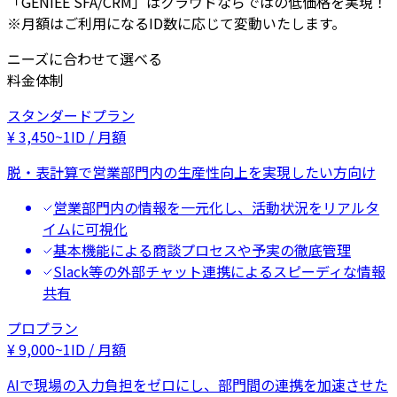
「GENIEE SFA/CRM」はクラウドならではの低価格を実現！
※月額はご利用になるID数に応じて変動いたします。
ニーズに合わせて選べる
料金体制
スタンダードプラン
¥
3,450
~
1ID / 月額
脱・表計算で営業部門内の生産性向上を実現したい方向け
営業部門内の情報を一元化し、活動状況をリアルタ
イムに可視化
基本機能による商談プロセスや予実の徹底管理
Slack等の外部チャット連携によるスピーディな情報
共有
プロプラン
¥
9,000
~
1ID / 月額
AIで現場の入力負担をゼロにし、部門間の連携を加速させた