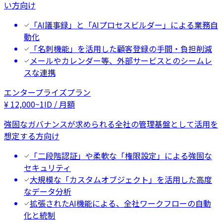
い方向け
「AI議事録」と「AIプロセスビルダー」による業務自
動化
「名刺機能」を活用した顧客登録の手間・負担削減
メールやカレンダー等、外部サービスとのシームレ
スな連携
エンタープライズプラン
¥
12,000
~
1ID / 月額
強固なガバナンスが求められる全社の管理基盤として活用を
想定する方向け
「二段階認証」や柔軟な「権限設定」による強固な
セキュリティ
大規模な「カスタムオブジェクト」を活用した高度
なデータ分析
拡張されたAI機能による、全社ワークフローの自動
化と統制