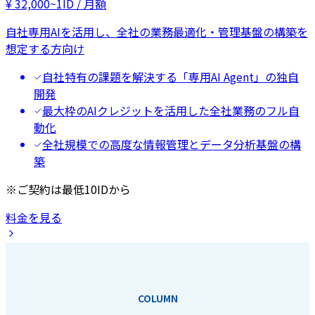
¥
32,000
~
1ID / 月額
自社専用AIを活用し、全社の業務最適化・管理基盤の構築を
想定する方向け
自社特有の課題を解決する「専用AI Agent」の独自
開発
最大枠のAIクレジットを活用した全社業務のフル自
動化
全社規模での高度な情報管理とデータ分析基盤の構
築
※ご契約は最低10IDから
料金を見る
COLUMN