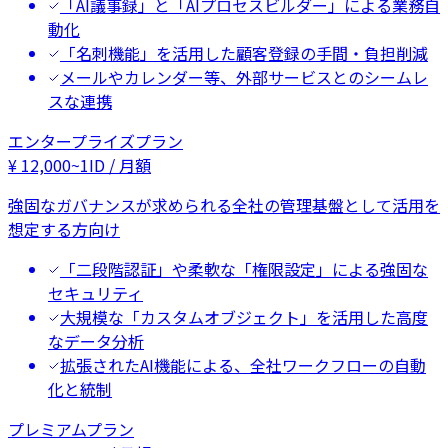
「AI議事録」と「AIプロセスビルダー」による業務自
動化
「名刺機能」を活用した顧客登録の手間・負担削減
メールやカレンダー等、外部サービスとのシームレ
スな連携
エンタープライズプラン
¥
12,000
~
1ID / 月額
強固なガバナンスが求められる全社の管理基盤として活用を
想定する方向け
「二段階認証」や柔軟な「権限設定」による強固な
セキュリティ
大規模な「カスタムオブジェクト」を活用した高度
なデータ分析
拡張されたAI機能による、全社ワークフローの自動
化と統制
プレミアムプラン