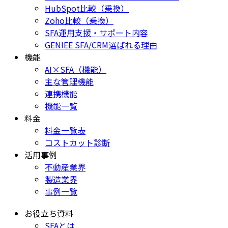
HubSpot比較（乗換）
Zoho比較（乗換）
SFA運用支援・サポート内容
GENIEE SFA/CRM選ばれる理由
機能
AI×SFA（機能）
主な管理機能
連携機能
機能一覧
料金
料金一覧表
コストカット診断
活用事例
不動産業界
製造業界
事例一覧
お役立ち資料
SFAとは