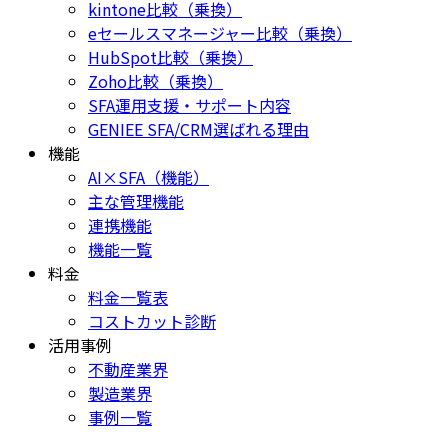
kintone比較（乗換）
eセールスマネージャー比較（乗換）
HubSpot比較（乗換）
Zoho比較（乗換）
SFA運用支援・サポート内容
GENIEE SFA/CRM選ばれる理由
機能
AI×SFA（機能）
主な管理機能
連携機能
機能一覧
料金
料金一覧表
コストカット診断
活用事例
不動産業界
製造業界
事例一覧