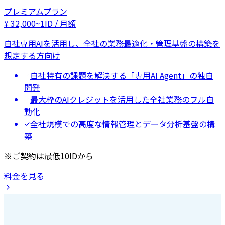
プレミアムプラン
¥
32,000
~
1ID / 月額
自社専用AIを活用し、全社の業務最適化・管理基盤の構築を
想定する方向け
自社特有の課題を解決する「専用AI Agent」の独自
開発
最大枠のAIクレジットを活用した全社業務のフル自
動化
全社規模での高度な情報管理とデータ分析基盤の構
築
※ご契約は最低10IDから
料金を見る