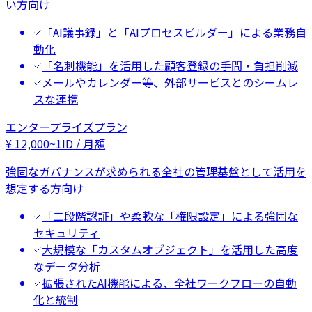
い方向け
「AI議事録」と「AIプロセスビルダー」による業務自
動化
「名刺機能」を活用した顧客登録の手間・負担削減
メールやカレンダー等、外部サービスとのシームレ
スな連携
エンタープライズプラン
¥
12,000
~
1ID / 月額
強固なガバナンスが求められる全社の管理基盤として活用を
想定する方向け
「二段階認証」や柔軟な「権限設定」による強固な
セキュリティ
大規模な「カスタムオブジェクト」を活用した高度
なデータ分析
拡張されたAI機能による、全社ワークフローの自動
化と統制