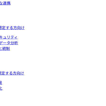
な連携
想定する方向け
キュリティ
データ分析
と統制
想定する方向け
発
化