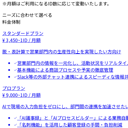
※月額はご利用になるID数に応じて変動いたします。
ニーズに合わせて選べる
料金体制
スタンダードプラン
¥
3,450
~
1ID / 月額
脱・表計算で営業部門内の生産性向上を実現したい方向け
営業部門内の情報を一元化し、活動状況をリアルタイ
基本機能による商談プロセスや予実の徹底管理
Slack等の外部チャット連携によるスピーディな情報
プロプラン
¥
9,000
~
1ID / 月額
AIで現場の入力負担をゼロにし、部門間の連携を加速させた
「AI議事録」と「AIプロセスビルダー」による業務自
「名刺機能」を活用した顧客登録の手間・負担削減