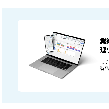
業
理
まず
製品