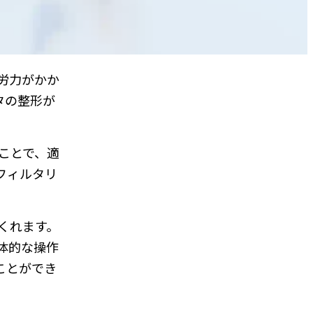
労力がかか
タの整形が
ることで、適
フィルタリ
くれます。
体的な操作
ことができ