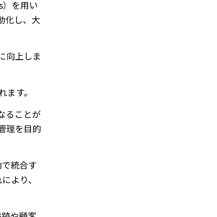
ons）を用い
動化し、大
幅に向上しま
れます。
なることが
化と管理を目的
動で統合す
れにより、
追跡や顧客