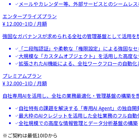
メールやカレンダー等、外部サービスとのシームレス
エンタープライズプラン
¥
12,000
~
1ID / 月額
強固なガバナンスが求められる全社の管理基盤として活用を
「二段階認証」や柔軟な「権限設定」による強固なセ
大規模な「カスタムオブジェクト」を活用した高度な
拡張されたAI機能による、全社ワークフローの自動化
プレミアムプラン
¥
32,000
~
1ID / 月額
自社専用AIを活用し、全社の業務最適化・管理基盤の構築を
自社特有の課題を解決する「専用AI Agent」の独自開
最大枠のAIクレジットを活用した全社業務のフル自動
全社規模での高度な情報管理とデータ分析基盤の構築
※ご契約は最低10IDから