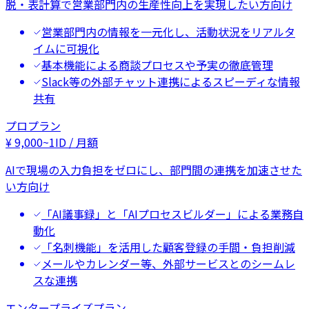
脱・表計算で営業部門内の生産性向上を実現したい方向け
営業部門内の情報を一元化し、活動状況をリアルタ
イムに可視化
基本機能による商談プロセスや予実の徹底管理
Slack等の外部チャット連携によるスピーディな情報
共有
プロプラン
¥
9,000
~
1ID / 月額
AIで現場の入力負担をゼロにし、部門間の連携を加速させた
い方向け
「AI議事録」と「AIプロセスビルダー」による業務自
動化
「名刺機能」を活用した顧客登録の手間・負担削減
メールやカレンダー等、外部サービスとのシームレ
スな連携
エンタープライズプラン