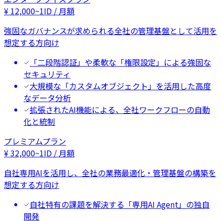
¥
12,000
~
1ID / 月額
強固なガバナンスが求められる全社の管理基盤として活用を
想定する方向け
「二段階認証」や柔軟な「権限設定」による強固な
セキュリティ
大規模な「カスタムオブジェクト」を活用した高度
なデータ分析
拡張されたAI機能による、全社ワークフローの自動
化と統制
プレミアムプラン
¥
32,000
~
1ID / 月額
自社専用AIを活用し、全社の業務最適化・管理基盤の構築を
想定する方向け
自社特有の課題を解決する「専用AI Agent」の独自
開発