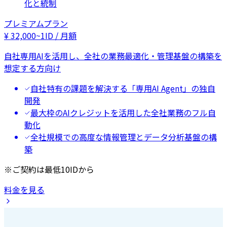
化と統制
プレミアムプラン
¥
32,000
~
1ID / 月額
自社専用AIを活用し、全社の業務最適化・管理基盤の構築を
想定する方向け
自社特有の課題を解決する「専用AI Agent」の独自
開発
最大枠のAIクレジットを活用した全社業務のフル自
動化
全社規模での高度な情報管理とデータ分析基盤の構
築
※ご契約は最低10IDから
料金を見る