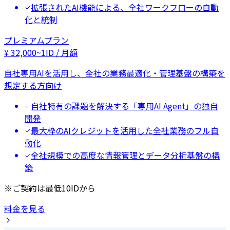
拡張されたAI機能による、全社ワークフローの自動
化と統制
プレミアムプラン
¥
32,000
~
1ID / 月額
自社専用AIを活用し、全社の業務最適化・管理基盤の構築を
想定する方向け
自社特有の課題を解決する「専用AI Agent」の独自
開発
最大枠のAIクレジットを活用した全社業務のフル自
動化
全社規模での高度な情報管理とデータ分析基盤の構
築
※ご契約は最低10IDから
料金を見る