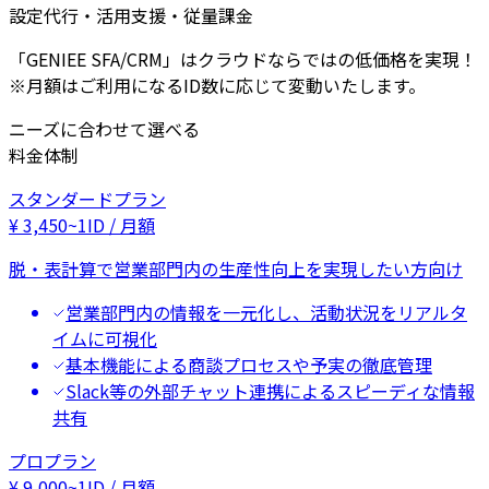
設定代行・活用支援・従量課金
「GENIEE SFA/CRM」はクラウドならではの低価格を実現！
※月額はご利用になるID数に応じて変動いたします。
ニーズに合わせて選べる
料金体制
スタンダードプラン
¥
3,450
~
1ID / 月額
脱・表計算で営業部門内の生産性向上を実現したい方向け
営業部門内の情報を一元化し、活動状況をリアルタ
イムに可視化
基本機能による商談プロセスや予実の徹底管理
Slack等の外部チャット連携によるスピーディな情報
共有
プロプラン
¥
9,000
~
1ID / 月額