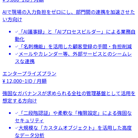
AIで現場の入力負担をゼロにし、部門間の連携を加速させた
い方向け
「AI議事録」と「AIプロセスビルダー」による業務自
動化
「名刺機能」を活用した顧客登録の手間・負担削減
メールやカレンダー等、外部サービスとのシームレ
スな連携
エンタープライズプラン
¥
12,000
~
1ID / 月額
強固なガバナンスが求められる全社の管理基盤として活用を
想定する方向け
「二段階認証」や柔軟な「権限設定」による強固な
セキュリティ
大規模な「カスタムオブジェクト」を活用した高度
なデータ分析