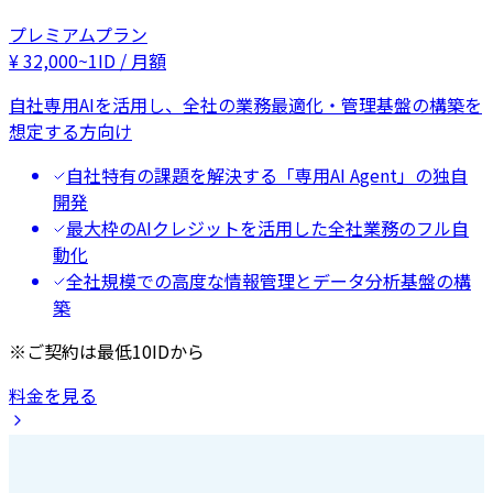
プレミアムプラン
¥
32,000
~
1ID / 月額
自社専用AIを活用し、全社の業務最適化・管理基盤の構築を
想定する方向け
自社特有の課題を解決する「専用AI Agent」の独自
開発
最大枠のAIクレジットを活用した全社業務のフル自
動化
全社規模での高度な情報管理とデータ分析基盤の構
築
※ご契約は最低10IDから
料金を見る