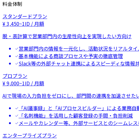
料金体制
スタンダードプラン
¥
3,450
~
1ID / 月額
脱・表計算で営業部門内の生産性向上を実現したい方向け
営業部門内の情報を一元化し、活動状況をリアルタイ
基本機能による商談プロセスや予実の徹底管理
Slack等の外部チャット連携によるスピーディな情報
プロプラン
¥
9,000
~
1ID / 月額
AIで現場の入力負担をゼロにし、部門間の連携を加速させた
「AI議事録」と「AIプロセスビルダー」による業務自
「名刺機能」を活用した顧客登録の手間・負担削減
メールやカレンダー等、外部サービスとのシームレス
エンタープライズプラン