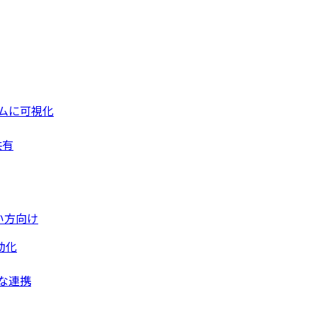
ムに可視化
共有
い方向け
動化
な連携