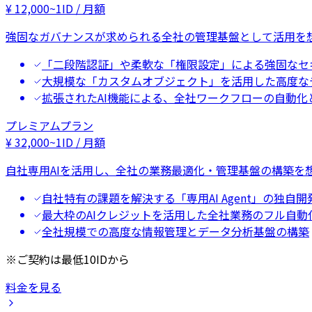
¥
12,000
~
1ID / 月額
強固なガバナンスが求められる全社の管理基盤として活用を
「二段階認証」や柔軟な「権限設定」による強固なセ
大規模な「カスタムオブジェクト」を活用した高度な
拡張されたAI機能による、全社ワークフローの自動化
プレミアムプラン
¥
32,000
~
1ID / 月額
自社専用AIを活用し、全社の業務最適化・管理基盤の構築を
自社特有の課題を解決する「専用AI Agent」の独自開
最大枠のAIクレジットを活用した全社業務のフル自動
全社規模での高度な情報管理とデータ分析基盤の構築
※ご契約は最低10IDから
料金を見る