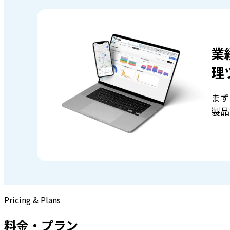
業
理
まず
製品
Pricing & Plans
料金・プラン