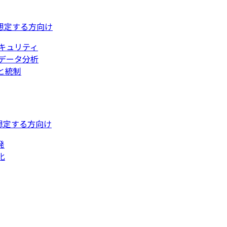
想定する方向け
キュリティ
データ分析
と統制
想定する方向け
発
化