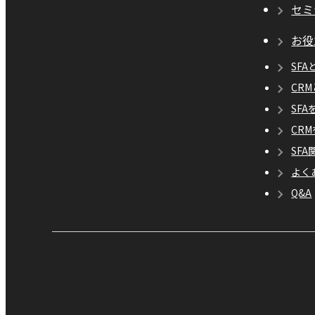
セミ
お役
SFA
CR
SF
CR
SF
よく
Q&A