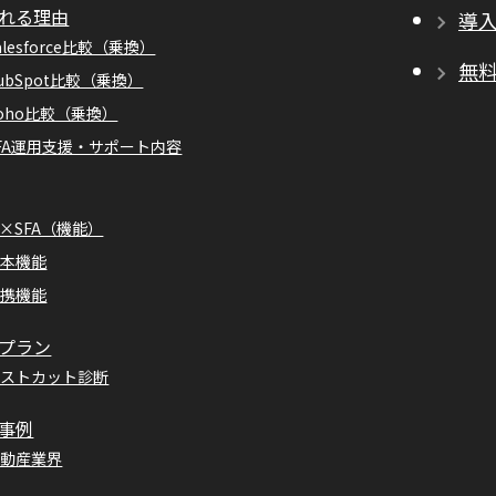
れる理由
導
alesforce比較（乗換）
無
ubSpot比較（乗換）
oho比較（乗換）
FA運用支援・サポート内容
I×SFA（機能）
基本機能
連携機能
プラン
コストカット診断
事例
不動産業界