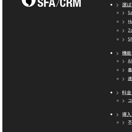
選ば
S
H
Z
S
機能
A
料金
導入