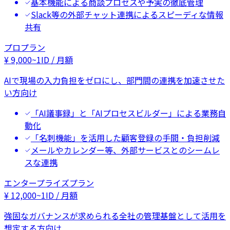
基本機能による商談プロセスや予実の徹底管理
Slack等の外部チャット連携によるスピーディな情報
共有
プロプラン
¥
9,000
~
1ID / 月額
AIで現場の入力負担をゼロにし、部門間の連携を加速させた
い方向け
「AI議事録」と「AIプロセスビルダー」による業務自
動化
「名刺機能」を活用した顧客登録の手間・負担削減
メールやカレンダー等、外部サービスとのシームレ
スな連携
エンタープライズプラン
¥
12,000
~
1ID / 月額
強固なガバナンスが求められる全社の管理基盤として活用を
想定する方向け