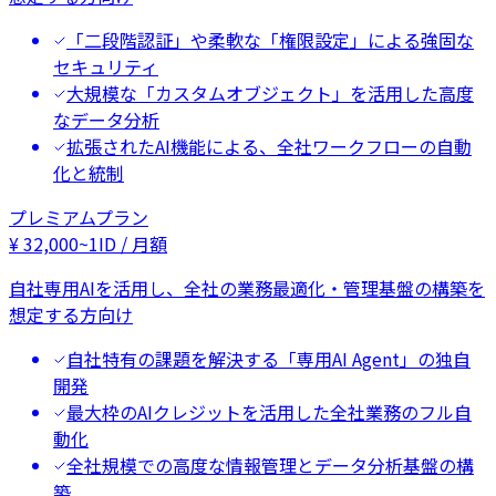
「二段階認証」や柔軟な「権限設定」による強固な
セキュリティ
大規模な「カスタムオブジェクト」を活用した高度
なデータ分析
拡張されたAI機能による、全社ワークフローの自動
化と統制
プレミアムプラン
¥
32,000
~
1ID / 月額
自社専用AIを活用し、全社の業務最適化・管理基盤の構築を
想定する方向け
自社特有の課題を解決する「専用AI Agent」の独自
開発
最大枠のAIクレジットを活用した全社業務のフル自
動化
全社規模での高度な情報管理とデータ分析基盤の構
築