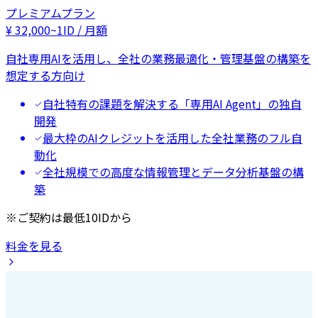
プレミアムプラン
¥
32,000
~
1ID / 月額
自社専用AIを活用し、全社の業務最適化・管理基盤の構築を
想定する方向け
自社特有の課題を解決する「専用AI Agent」の独自
開発
最大枠のAIクレジットを活用した全社業務のフル自
動化
全社規模での高度な情報管理とデータ分析基盤の構
築
※ご契約は最低10IDから
料金を見る