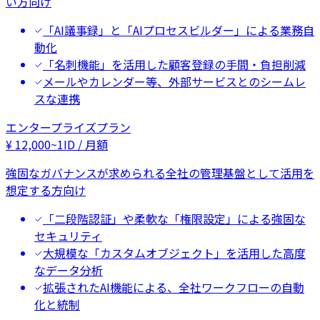
い方向け
「AI議事録」と「AIプロセスビルダー」による業務自
動化
「名刺機能」を活用した顧客登録の手間・負担削減
メールやカレンダー等、外部サービスとのシームレ
スな連携
エンタープライズプラン
¥
12,000
~
1ID / 月額
強固なガバナンスが求められる全社の管理基盤として活用を
想定する方向け
「二段階認証」や柔軟な「権限設定」による強固な
セキュリティ
大規模な「カスタムオブジェクト」を活用した高度
なデータ分析
拡張されたAI機能による、全社ワークフローの自動
化と統制