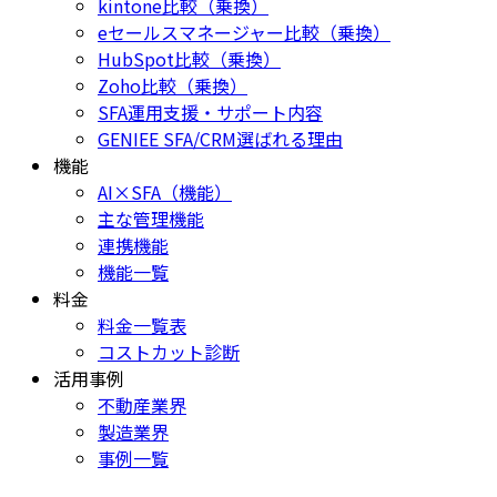
kintone比較（乗換）
eセールスマネージャー比較（乗換）
HubSpot比較（乗換）
Zoho比較（乗換）
SFA運用支援・サポート内容
GENIEE SFA/CRM選ばれる理由
機能
AI×SFA（機能）
主な管理機能
連携機能
機能一覧
料金
料金一覧表
コストカット診断
活用事例
不動産業界
製造業界
事例一覧