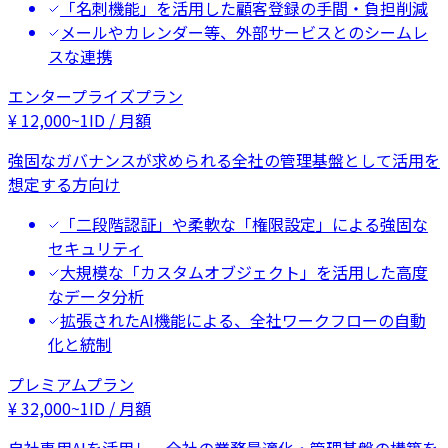
「名刺機能」を活用した顧客登録の手間・負担削減
メールやカレンダー等、外部サービスとのシームレ
スな連携
エンタープライズプラン
¥
12,000
~
1ID / 月額
強固なガバナンスが求められる全社の管理基盤として活用を
想定する方向け
「二段階認証」や柔軟な「権限設定」による強固な
セキュリティ
大規模な「カスタムオブジェクト」を活用した高度
なデータ分析
拡張されたAI機能による、全社ワークフローの自動
化と統制
プレミアムプラン
¥
32,000
~
1ID / 月額