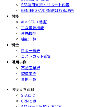
SFA運用支援・サポート内容
GENIEE SFA/CRM選ばれる理由
機能
AI×SFA（機能）
主な管理機能
連携機能
機能一覧
料金
料金一覧表
コストカット診断
活用事例
不動産業界
製造業界
事例一覧
お役立ち資料
SFAとは
CRMとは
SFAツール比較・選び方