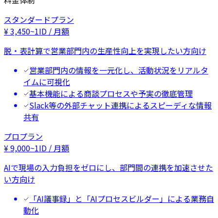
料金体制
スタンダードプラン
¥
3,450
~
1ID / 月額
脱・表計算で営業部門内の生産性向上を実現したい方向け
営業部門内の情報を一元化し、活動状況をリアルタ
イムに可視化
基本機能による商談プロセスや予実の徹底管理
Slack等の外部チャット連携によるスピーディな情報
共有
プロプラン
¥
9,000
~
1ID / 月額
AIで現場の入力負担をゼロにし、部門間の連携を加速させた
い方向け
「AI議事録」と「AIプロセスビルダー」による業務自
動化