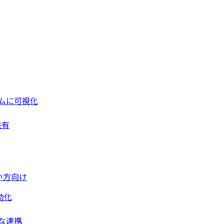
ムに可視化
共有
い方向け
動化
な連携