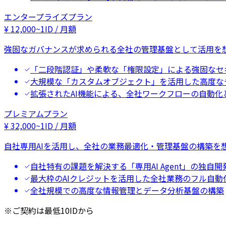
エンタープライズプラン
¥
12,000
~
1ID / 月額
強固なガバナンスが求められる全社の管理基盤として活用を
「二段階認証」や柔軟な「権限設定」による強固なセ
大規模な「カスタムオブジェクト」を活用した高度な
拡張されたAI機能による、全社ワークフローの自動化
プレミアムプラン
¥
32,000
~
1ID / 月額
自社専用AIを活用し、全社の業務最適化・管理基盤の構築を
自社特有の課題を解決する「専用AI Agent」の独自開
最大枠のAIクレジットを活用した全社業務のフル自動
全社規模での高度な情報管理とデータ分析基盤の構築
※ご契約は最低10IDから