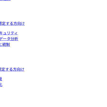
想定する方向け
キュリティ
データ分析
と統制
想定する方向け
発
化