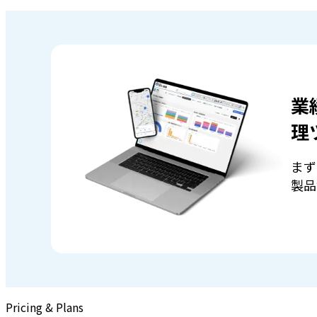
業
理
まず
製品
Pricing & Plans