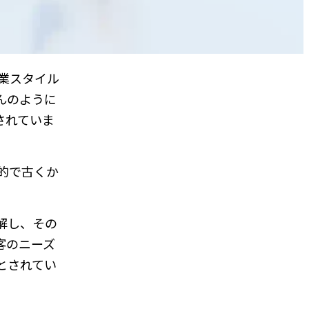
業スタイル
んのように
されていま
的で古くか
解し、その
客のニーズ
とされてい