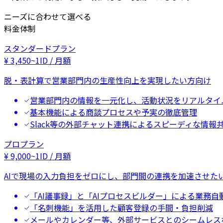
ニーズに合わせて選べる
料金体制
スタンダードプラン
¥
3,450
~
1ID / 月額
脱・表計算で営業部門内の生産性向上を実現したい方向け
営業部門内の情報を一元化し、活動状況をリアルタイ
基本機能による商談プロセスや予実の徹底管理
Slack等の外部チャット連携によるスピーディな情報
プロプラン
¥
9,000
~
1ID / 月額
AIで現場の入力負担をゼロにし、部門間の連携を加速させた
「AI議事録」と「AIプロセスビルダー」による業務自
「名刺機能」を活用した顧客登録の手間・負担削減
メールやカレンダー等、外部サービスとのシームレス