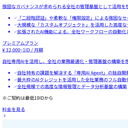
強固なガバナンスが求められる全社の管理基盤として活用を
「二段階認証」や柔軟な「権限設定」による強固なセ
大規模な「カスタムオブジェクト」を活用した高度な
拡張されたAI機能による、全社ワークフローの自動化
プレミアムプラン
¥
32,000
~
1ID / 月額
自社専用AIを活用し、全社の業務最適化・管理基盤の構築を
自社特有の課題を解決する「専用AI Agent」の独自開
最大枠のAIクレジットを活用した全社業務のフル自動
全社規模での高度な情報管理とデータ分析基盤の構築
※ご契約は最低10IDから
料金を見る