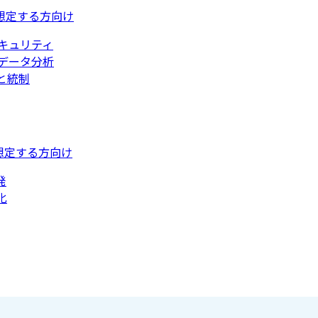
想定する方向け
キュリティ
データ分析
と統制
想定する方向け
発
化