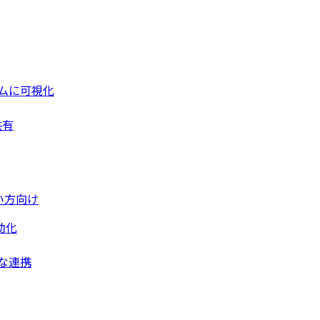
ムに可視化
共有
い方向け
動化
な連携