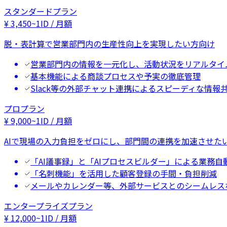
スタンダードプラン
¥
3,450
~
1ID / 月額
脱・表計算で営業部門内の生産性向上を実現したい方向け
営業部門内の情報を一元化し、活動状況をリアルタイ
基本機能による商談プロセスや予実の徹底管理
Slack等の外部チャット連携によるスピーディな情報
プロプラン
¥
9,000
~
1ID / 月額
AIで現場の入力負担をゼロにし、部門間の連携を加速させた
「AI議事録」と「AIプロセスビルダー」による業務自
「名刺機能」を活用した顧客登録の手間・負担削減
メールやカレンダー等、外部サービスとのシームレス
エンタープライズプラン
¥
12,000
~
1ID / 月額