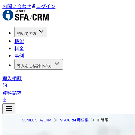
お問い合わせ
ログイン
初めての方
機能
料金
事例
導入をご検討中の方
導入相談
資料請求
GENIEE SFA/CRM
SFA/CRM 用語集
IP制限