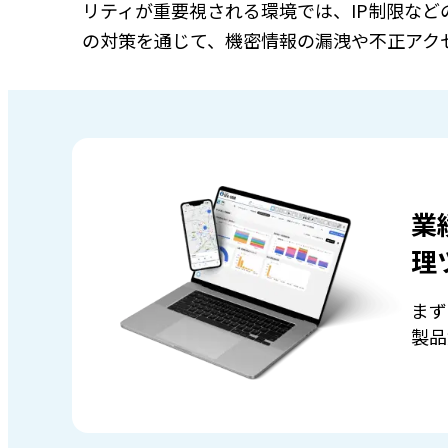
リティが重要視される環境では、IP制限な
の対策を通じて、機密情報の漏洩や不正アク
業
理
まず
製品