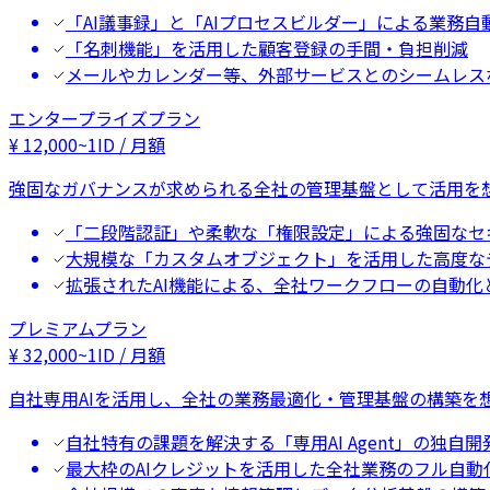
「AI議事録」と「AIプロセスビルダー」による業務自
「名刺機能」を活用した顧客登録の手間・負担削減
メールやカレンダー等、外部サービスとのシームレス
エンタープライズプラン
¥
12,000
~
1ID / 月額
強固なガバナンスが求められる全社の管理基盤として活用を
「二段階認証」や柔軟な「権限設定」による強固なセ
大規模な「カスタムオブジェクト」を活用した高度な
拡張されたAI機能による、全社ワークフローの自動化
プレミアムプラン
¥
32,000
~
1ID / 月額
自社専用AIを活用し、全社の業務最適化・管理基盤の構築を
自社特有の課題を解決する「専用AI Agent」の独自開
最大枠のAIクレジットを活用した全社業務のフル自動