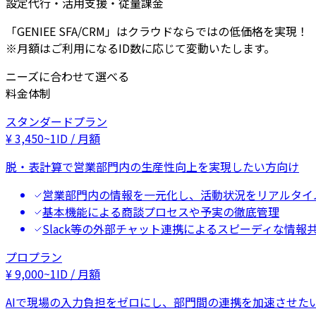
設定代行・活用支援・従量課金
「GENIEE SFA/CRM」はクラウドならではの低価格を実現！
※月額はご利用になるID数に応じて変動いたします。
ニーズに合わせて選べる
料金体制
スタンダードプラン
¥
3,450
~
1ID / 月額
脱・表計算で営業部門内の生産性向上を実現したい方向け
営業部門内の情報を一元化し、活動状況をリアルタイ
基本機能による商談プロセスや予実の徹底管理
Slack等の外部チャット連携によるスピーディな情報
プロプラン
¥
9,000
~
1ID / 月額
AIで現場の入力負担をゼロにし、部門間の連携を加速させた