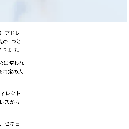
l）アドレ
能の1つと
できます。
めに使われ
を特定の人
ディレクト
ドレスから
ど、セキュ