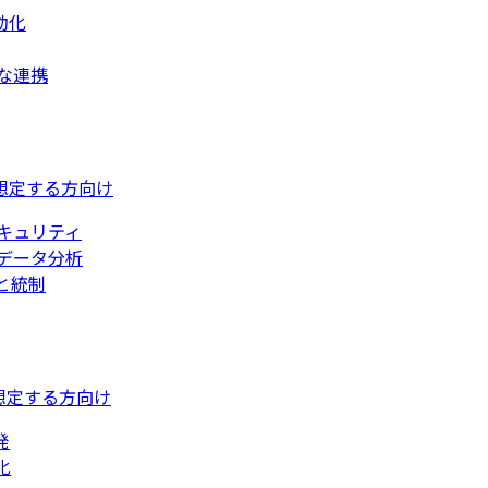
動化
な連携
想定する方向け
キュリティ
データ分析
と統制
想定する方向け
発
化