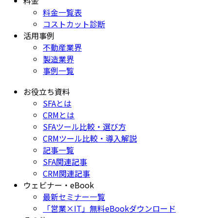
料金
料金一覧表
コストカット診断
活用事例
不動産業界
製造業界
事例一覧
お役立ち資料
SFAとは
CRMとは
SFAツール比較・選び方
CRMツール比較・導入解説
記事一覧
SFA関連記事
CRM関連記事
ウェビナー・eBook
最新セミナー一覧
「営業×IT」無料eBookダウンロード