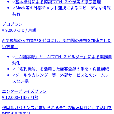
基本機能による商談プロセスや予実の徹底管理
Slack等の外部チャット連携によるスピーディな情報
共有
プロプラン
¥
9,000
~
1ID / 月額
AIで現場の入力負担をゼロにし、部門間の連携を加速させた
い方向け
「AI議事録」と「AIプロセスビルダー」による業務自
動化
「名刺機能」を活用した顧客登録の手間・負担削減
メールやカレンダー等、外部サービスとのシームレ
スな連携
エンタープライズプラン
¥
12,000
~
1ID / 月額
強固なガバナンスが求められる全社の管理基盤として活用を
想定する方向け