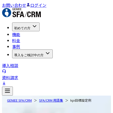
お問い合わせ
ログイン
初めての方
機能
料金
事例
導入をご検討中の方
導入相談
資料請求
GENIEE SFA/CRM
SFA/CRM 用語集
kpi目標設定例