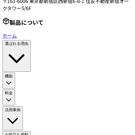
〒163-6006 東京都新宿区西新宿6-8-1 住友不動産新宿オー
クタワー5/6F
製品について
ホーム
選ばれる理由
機能
料金
活用事例
お役立ち資料