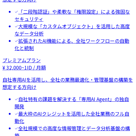
「二段階認証」や柔軟な「権限設定」による強固な
セキュリティ
大規模な「カスタムオブジェクト」を活用した高度
なデータ分析
拡張されたAI機能による、全社ワークフローの自動
化と統制
プレミアムプラン
¥
32,000
~
1ID / 月額
自社専用AIを活用し、全社の業務最適化・管理基盤の構築を
想定する方向け
自社特有の課題を解決する「専用AI Agent」の独自
開発
最大枠のAIクレジットを活用した全社業務のフル自
動化
全社規模での高度な情報管理とデータ分析基盤の構
築