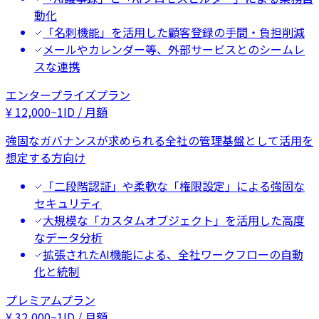
動化
「名刺機能」を活用した顧客登録の手間・負担削減
メールやカレンダー等、外部サービスとのシームレ
スな連携
エンタープライズプラン
¥
12,000
~
1ID / 月額
強固なガバナンスが求められる全社の管理基盤として活用を
想定する方向け
「二段階認証」や柔軟な「権限設定」による強固な
セキュリティ
大規模な「カスタムオブジェクト」を活用した高度
なデータ分析
拡張されたAI機能による、全社ワークフローの自動
化と統制
プレミアムプラン
¥
32,000
~
1ID / 月額