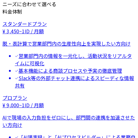
ニーズに合わせて選べる
料金体制
スタンダードプラン
¥
3,450
~
1ID / 月額
脱・表計算で営業部門内の生産性向上を実現したい方向け
営業部門内の情報を一元化し、活動状況をリアルタ
イムに可視化
基本機能による商談プロセスや予実の徹底管理
Slack等の外部チャット連携によるスピーディな情報
共有
プロプラン
¥
9,000
~
1ID / 月額
AIで現場の入力負担をゼロにし、部門間の連携を加速させた
い方向け
「AI議事録」と「AIプロセスビルダー」による業務自