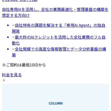
自社専用AIを活用し、全社の業務最適化・管理基盤の構築を
想定する方向け
自社特有の課題を解決する「専用AI Agent」の独自
開発
最大枠のAIクレジットを活用した全社業務のフル自
動化
全社規模での高度な情報管理とデータ分析基盤の構
築
※ご契約は最低10IDから
料金を見る
COLUMN