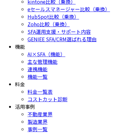
kintone比較（乗換）
eセールスマネージャー比較（乗換）
HubSpot比較（乗換）
Zoho比較（乗換）
SFA運用支援・サポート内容
GENIEE SFA/CRM選ばれる理由
機能
AI×SFA（機能）
主な管理機能
連携機能
機能一覧
料金
料金一覧表
コストカット診断
活用事例
不動産業界
製造業界
事例一覧