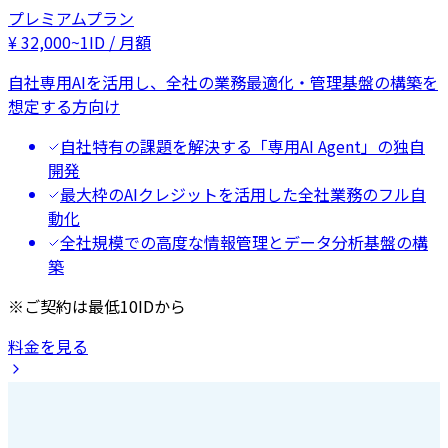
プレミアムプラン
¥
32,000
~
1ID / 月額
自社専用AIを活用し、全社の業務最適化・管理基盤の構築を
想定する方向け
自社特有の課題を解決する「専用AI Agent」の独自
開発
最大枠のAIクレジットを活用した全社業務のフル自
動化
全社規模での高度な情報管理とデータ分析基盤の構
築
※ご契約は最低10IDから
料金を見る