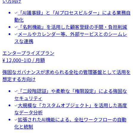
い方向け
「AI議事録」と「AIプロセスビルダー」による業務自
動化
「名刺機能」を活用した顧客登録の手間・負担削減
メールやカレンダー等、外部サービスとのシームレ
スな連携
エンタープライズプラン
¥
12,000
~
1ID / 月額
強固なガバナンスが求められる全社の管理基盤として活用を
想定する方向け
「二段階認証」や柔軟な「権限設定」による強固な
セキュリティ
大規模な「カスタムオブジェクト」を活用した高度
なデータ分析
拡張されたAI機能による、全社ワークフローの自動
化と統制