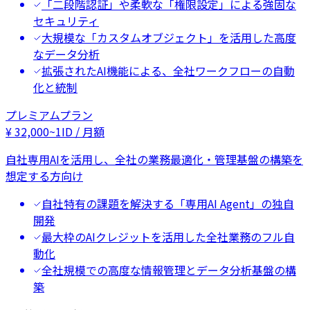
「二段階認証」や柔軟な「権限設定」による強固な
セキュリティ
大規模な「カスタムオブジェクト」を活用した高度
なデータ分析
拡張されたAI機能による、全社ワークフローの自動
化と統制
プレミアムプラン
¥
32,000
~
1ID / 月額
自社専用AIを活用し、全社の業務最適化・管理基盤の構築を
想定する方向け
自社特有の課題を解決する「専用AI Agent」の独自
開発
最大枠のAIクレジットを活用した全社業務のフル自
動化
全社規模での高度な情報管理とデータ分析基盤の構
築