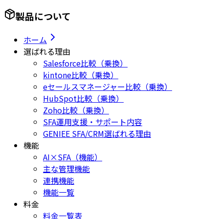
製品について
ホーム
選ばれる理由
Salesforce比較（乗換）
kintone比較（乗換）
eセールスマネージャー比較（乗換）
HubSpot比較（乗換）
Zoho比較（乗換）
SFA運用支援・サポート内容
GENIEE SFA/CRM選ばれる理由
機能
AI×SFA（機能）
主な管理機能
連携機能
機能一覧
料金
料金一覧表