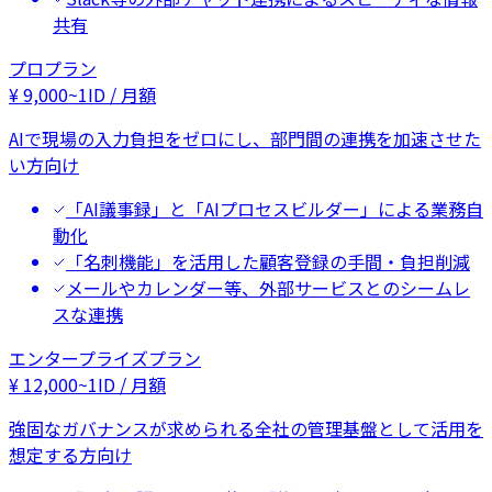
共有
プロプラン
¥
9,000
~
1ID / 月額
AIで現場の入力負担をゼロにし、部門間の連携を加速させた
い方向け
「AI議事録」と「AIプロセスビルダー」による業務自
動化
「名刺機能」を活用した顧客登録の手間・負担削減
メールやカレンダー等、外部サービスとのシームレ
スな連携
エンタープライズプラン
¥
12,000
~
1ID / 月額
強固なガバナンスが求められる全社の管理基盤として活用を
想定する方向け