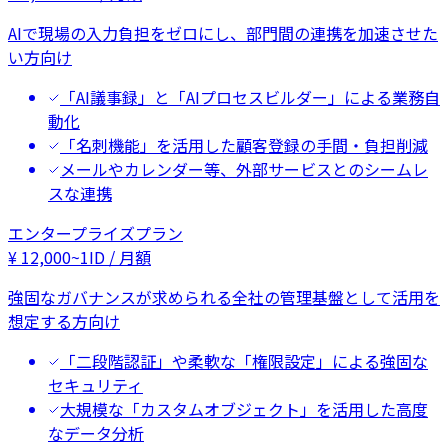
AIで現場の入力負担をゼロにし、部門間の連携を加速させた
い方向け
「AI議事録」と「AIプロセスビルダー」による業務自
動化
「名刺機能」を活用した顧客登録の手間・負担削減
メールやカレンダー等、外部サービスとのシームレ
スな連携
エンタープライズプラン
¥
12,000
~
1ID / 月額
強固なガバナンスが求められる全社の管理基盤として活用を
想定する方向け
「二段階認証」や柔軟な「権限設定」による強固な
セキュリティ
大規模な「カスタムオブジェクト」を活用した高度
なデータ分析