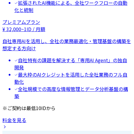
拡張されたAI機能による、全社ワークフローの自動
化と統制
プレミアムプラン
¥
32,000
~
1ID / 月額
自社専用AIを活用し、全社の業務最適化・管理基盤の構築を
想定する方向け
自社特有の課題を解決する「専用AI Agent」の独自
開発
最大枠のAIクレジットを活用した全社業務のフル自
動化
全社規模での高度な情報管理とデータ分析基盤の構
築
※ご契約は最低10IDから
料金を見る