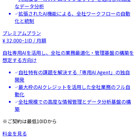
なデータ分析
拡張されたAI機能による、全社ワークフローの自動
化と統制
プレミアムプラン
¥
32,000
~
1ID / 月額
自社専用AIを活用し、全社の業務最適化・管理基盤の構築を
想定する方向け
自社特有の課題を解決する「専用AI Agent」の独自
開発
最大枠のAIクレジットを活用した全社業務のフル自
動化
全社規模での高度な情報管理とデータ分析基盤の構
築
※ご契約は最低10IDから
料金を見る