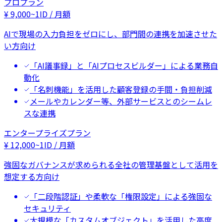
プロプラン
¥
9,000
~
1ID / 月額
AIで現場の入力負担をゼロにし、部門間の連携を加速させた
い方向け
「AI議事録」と「AIプロセスビルダー」による業務自
動化
「名刺機能」を活用した顧客登録の手間・負担削減
メールやカレンダー等、外部サービスとのシームレ
スな連携
エンタープライズプラン
¥
12,000
~
1ID / 月額
強固なガバナンスが求められる全社の管理基盤として活用を
想定する方向け
「二段階認証」や柔軟な「権限設定」による強固な
セキュリティ
大規模な「カスタムオブジェクト」を活用した高度