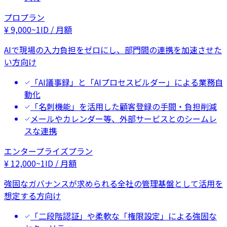
プロプラン
¥
9,000
~
1ID / 月額
AIで現場の入力負担をゼロにし、部門間の連携を加速させた
い方向け
「AI議事録」と「AIプロセスビルダー」による業務自
動化
「名刺機能」を活用した顧客登録の手間・負担削減
メールやカレンダー等、外部サービスとのシームレ
スな連携
エンタープライズプラン
¥
12,000
~
1ID / 月額
強固なガバナンスが求められる全社の管理基盤として活用を
想定する方向け
「二段階認証」や柔軟な「権限設定」による強固な