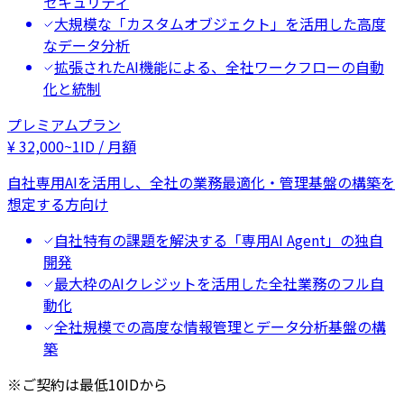
セキュリティ
大規模な「カスタムオブジェクト」を活用した高度
なデータ分析
拡張されたAI機能による、全社ワークフローの自動
化と統制
プレミアムプラン
¥
32,000
~
1ID / 月額
自社専用AIを活用し、全社の業務最適化・管理基盤の構築を
想定する方向け
自社特有の課題を解決する「専用AI Agent」の独自
開発
最大枠のAIクレジットを活用した全社業務のフル自
動化
全社規模での高度な情報管理とデータ分析基盤の構
築
※ご契約は最低10IDから