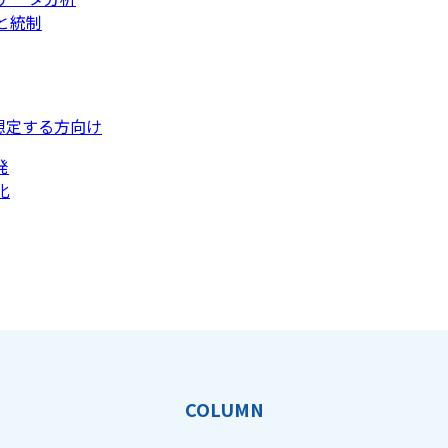
と統制
想定する方向け
発
化
COLUMN