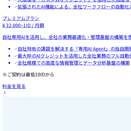
拡張されたAI機能による、全社ワークフローの自動化
プレミアムプラン
¥
32,000
~
1ID / 月額
自社専用AIを活用し、全社の業務最適化・管理基盤の構築を
自社特有の課題を解決する「専用AI Agent」の独自開
最大枠のAIクレジットを活用した全社業務のフル自動
全社規模での高度な情報管理とデータ分析基盤の構築
※ご契約は最低10IDから
料金を見る