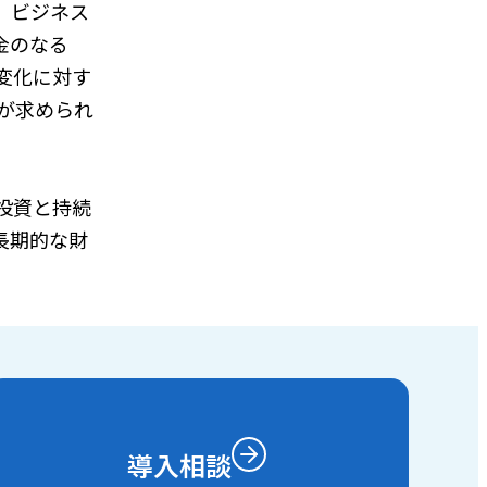
。ビジネス
金のなる
変化に対す
が求められ
投資と持続
長期的な財
導入相談