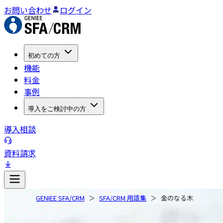
お問い合わせ
ログイン
初めての方
機能
料金
事例
導入をご検討中の方
導入相談
資料請求
GENIEE SFA/CRM
SFA/CRM 用語集
金のなる木