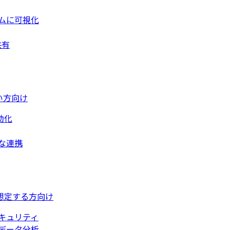
ムに可視化
共有
い方向け
動化
な連携
想定する方向け
キュリティ
データ分析