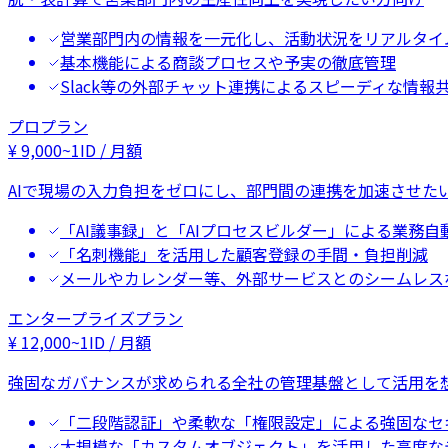
営業部門内の情報を一元化し、活動状況をリアルタイ
基本機能による商談プロセスや予実の徹底管理
Slack等の外部チャット連携によるスピーディな情報
プロプラン
¥
9,000
~
1ID / 月額
AIで現場の入力負担をゼロにし、部門間の連携を加速させた
「AI議事録」と「AIプロセスビルダー」による業務自
「名刺機能」を活用した顧客登録の手間・負担削減
メールやカレンダー等、外部サービスとのシームレス
エンタープライズプラン
¥
12,000
~
1ID / 月額
強固なガバナンスが求められる全社の管理基盤として活用を
「二段階認証」や柔軟な「権限設定」による強固なセ
大規模な「カスタムオブジェクト」を活用した高度な