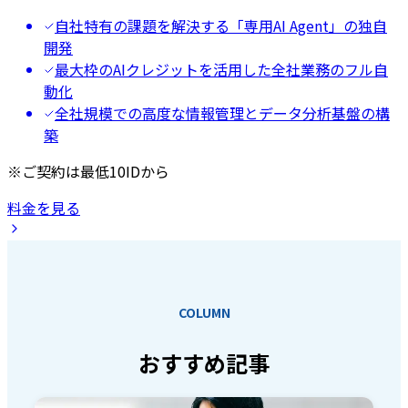
自社特有の課題を解決する「専用AI Agent」の独自
開発
最大枠のAIクレジットを活用した全社業務のフル自
動化
全社規模での高度な情報管理とデータ分析基盤の構
築
※ご契約は最低10IDから
料金を見る
COLUMN
おすすめ記事