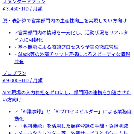
スタンダードプラン
¥
3,450
~
1ID / 月額
脱・表計算で営業部門内の生産性向上を実現したい方向け
営業部門内の情報を一元化し、活動状況をリアルタ
イムに可視化
基本機能による商談プロセスや予実の徹底管理
Slack等の外部チャット連携によるスピーディな情報
共有
プロプラン
¥
9,000
~
1ID / 月額
AIで現場の入力負担をゼロにし、部門間の連携を加速させた
い方向け
「AI議事録」と「AIプロセスビルダー」による業務自
動化
「名刺機能」を活用した顧客登録の手間・負担削減
メールやカレンダー等、外部サービスとのシームレ