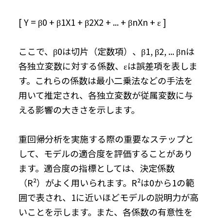
[ Y = β0 + β1X1 + β2X2 + ... + βnXn + ε ]
ここで、β0は切片（定数項）、β1, β2, ... βnは
各独立変数に対する係数、εは誤差項を表しま
す。これらの係数は最小二乗法などの手法を
用いて推定され、各独立変数が従属変数に与
える影響の大きさを示します。
重回帰分析を実施する際の重要なステップと
して、モデルの適合度を評価することがあり
ます。適合度の指標としては、決定係数
（R²）がよく用いられます。R²は0から1の範
囲で表され、1に近いほどモデルの説明力が高
いことを示します。また、各係数の有意性を