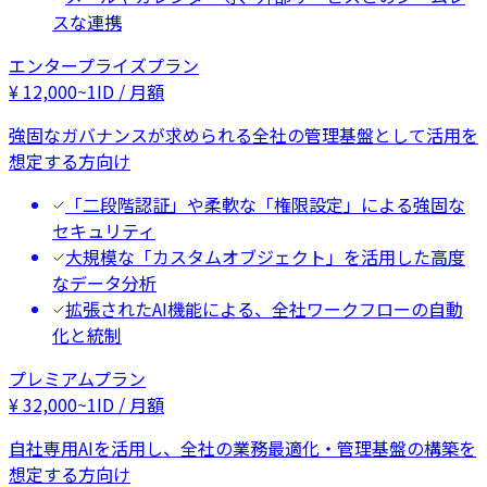
スな連携
エンタープライズプラン
¥
12,000
~
1ID / 月額
強固なガバナンスが求められる全社の管理基盤として活用を
想定する方向け
「二段階認証」や柔軟な「権限設定」による強固な
セキュリティ
大規模な「カスタムオブジェクト」を活用した高度
なデータ分析
拡張されたAI機能による、全社ワークフローの自動
化と統制
プレミアムプラン
¥
32,000
~
1ID / 月額
自社専用AIを活用し、全社の業務最適化・管理基盤の構築を
想定する方向け