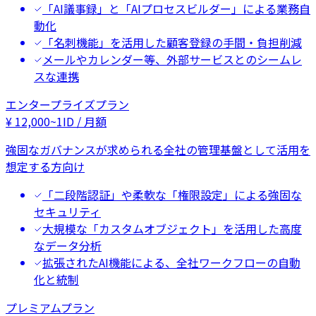
「AI議事録」と「AIプロセスビルダー」による業務自
動化
「名刺機能」を活用した顧客登録の手間・負担削減
メールやカレンダー等、外部サービスとのシームレ
スな連携
エンタープライズプラン
¥
12,000
~
1ID / 月額
強固なガバナンスが求められる全社の管理基盤として活用を
想定する方向け
「二段階認証」や柔軟な「権限設定」による強固な
セキュリティ
大規模な「カスタムオブジェクト」を活用した高度
なデータ分析
拡張されたAI機能による、全社ワークフローの自動
化と統制
プレミアムプラン