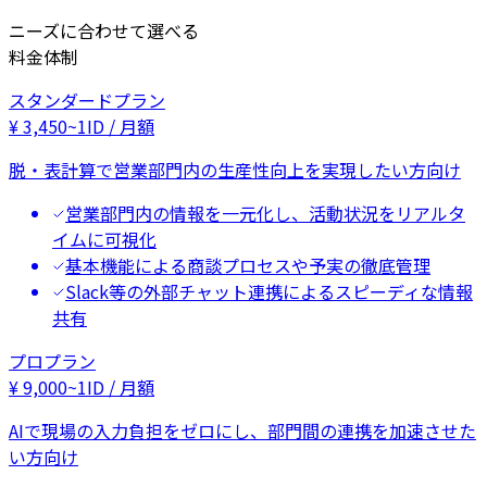
ニーズに合わせて選べる
料金体制
スタンダードプラン
¥
3,450
~
1ID / 月額
脱・表計算で営業部門内の生産性向上を実現したい方向け
営業部門内の情報を一元化し、活動状況をリアルタ
イムに可視化
基本機能による商談プロセスや予実の徹底管理
Slack等の外部チャット連携によるスピーディな情報
共有
プロプラン
¥
9,000
~
1ID / 月額
AIで現場の入力負担をゼロにし、部門間の連携を加速させた
い方向け