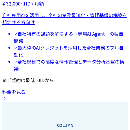
¥
32,000
~
1ID / 月額
自社専用AIを活用し、全社の業務最適化・管理基盤の構築を
想定する方向け
自社特有の課題を解決する「専用AI Agent」の独自
開発
最大枠のAIクレジットを活用した全社業務のフル自
動化
全社規模での高度な情報管理とデータ分析基盤の構
築
※ご契約は最低10IDから
料金を見る
COLUMN