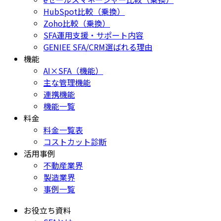
HubSpot比較（乗換）
Zoho比較（乗換）
SFA運用支援・サポート内容
GENIEE SFA/CRM選ばれる理由
機能
AI×SFA（機能）
主な管理機能
連携機能
機能一覧
料金
料金一覧表
コストカット診断
活用事例
不動産業界
製造業界
事例一覧
お役立ち資料