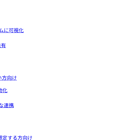
ムに可視化
共有
い方向け
動化
な連携
想定する方向け