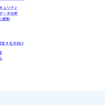
キュリティ
データ分析
と統制
想定する方向け
発
化