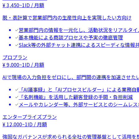
¥
3,450
~
1ID / 月額
脱・表計算で営業部門内の生産性向上を実現したい方向け
営業部門内の情報を一元化し、活動状況をリアルタイ
基本機能による商談プロセスや予実の徹底管理
Slack等の外部チャット連携によるスピーディな情報
プロプラン
¥
9,000
~
1ID / 月額
AIで現場の入力負担をゼロにし、部門間の連携を加速させた
「AI議事録」と「AIプロセスビルダー」による業務自
「名刺機能」を活用した顧客登録の手間・負担削減
メールやカレンダー等、外部サービスとのシームレス
エンタープライズプラン
¥
12,000
~
1ID / 月額
強固なガバナンスが求められる全社の管理基盤として活用を