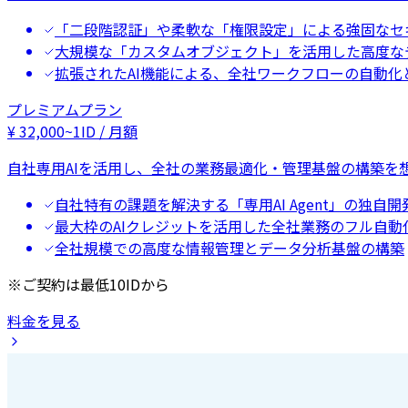
「二段階認証」や柔軟な「権限設定」による強固なセ
大規模な「カスタムオブジェクト」を活用した高度な
拡張されたAI機能による、全社ワークフローの自動化
プレミアムプラン
¥
32,000
~
1ID / 月額
自社専用AIを活用し、全社の業務最適化・管理基盤の構築を
自社特有の課題を解決する「専用AI Agent」の独自開
最大枠のAIクレジットを活用した全社業務のフル自動
全社規模での高度な情報管理とデータ分析基盤の構築
※ご契約は最低10IDから
料金を見る