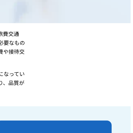
旅費交通
必要なもの
費や接待交
になってい
り、品質が