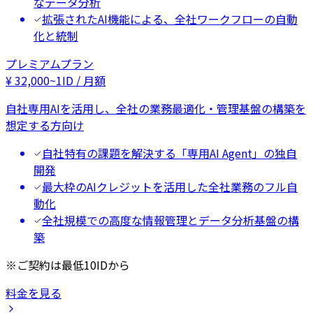
なデータ分析
拡張されたAI機能による、全社ワークフローの自動
化と統制
プレミアムプラン
¥
32,000
~
1ID / 月額
自社専用AIを活用し、全社の業務最適化・管理基盤の構築を
想定する方向け
自社特有の課題を解決する「専用AI Agent」の独自
開発
最大枠のAIクレジットを活用した全社業務のフル自
動化
全社規模での高度な情報管理とデータ分析基盤の構
築
※ご契約は最低10IDから
料金を見る