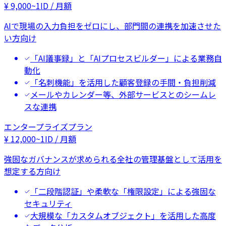
¥
9,000
~
1ID / 月額
AIで現場の入力負担をゼロにし、部門間の連携を加速させた
い方向け
「AI議事録」と「AIプロセスビルダー」による業務自
動化
「名刺機能」を活用した顧客登録の手間・負担削減
メールやカレンダー等、外部サービスとのシームレ
スな連携
エンタープライズプラン
¥
12,000
~
1ID / 月額
強固なガバナンスが求められる全社の管理基盤として活用を
想定する方向け
「二段階認証」や柔軟な「権限設定」による強固な
セキュリティ
大規模な「カスタムオブジェクト」を活用した高度