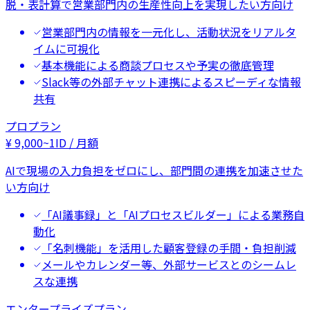
脱・表計算で営業部門内の生産性向上を実現したい方向け
営業部門内の情報を一元化し、活動状況をリアルタ
イムに可視化
基本機能による商談プロセスや予実の徹底管理
Slack等の外部チャット連携によるスピーディな情報
共有
プロプラン
¥
9,000
~
1ID / 月額
AIで現場の入力負担をゼロにし、部門間の連携を加速させた
い方向け
「AI議事録」と「AIプロセスビルダー」による業務自
動化
「名刺機能」を活用した顧客登録の手間・負担削減
メールやカレンダー等、外部サービスとのシームレ
スな連携
エンタープライズプラン