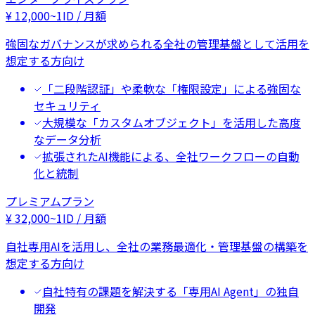
¥
12,000
~
1ID / 月額
強固なガバナンスが求められる全社の管理基盤として活用を
想定する方向け
「二段階認証」や柔軟な「権限設定」による強固な
セキュリティ
大規模な「カスタムオブジェクト」を活用した高度
なデータ分析
拡張されたAI機能による、全社ワークフローの自動
化と統制
プレミアムプラン
¥
32,000
~
1ID / 月額
自社専用AIを活用し、全社の業務最適化・管理基盤の構築を
想定する方向け
自社特有の課題を解決する「専用AI Agent」の独自
開発