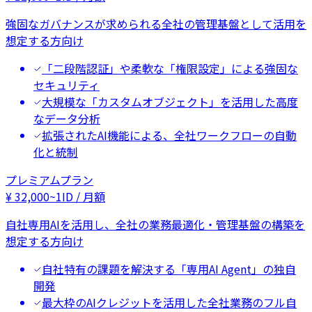
強固なガバナンスが求められる全社の管理基盤として活用を
想定する方向け
「二段階認証」や柔軟な「権限設定」による強固な
セキュリティ
大規模な「カスタムオブジェクト」を活用した高度
なデータ分析
拡張されたAI機能による、全社ワークフローの自動
化と統制
プレミアムプラン
¥
32,000
~
1ID / 月額
自社専用AIを活用し、全社の業務最適化・管理基盤の構築を
想定する方向け
自社特有の課題を解決する「専用AI Agent」の独自
開発
最大枠のAIクレジットを活用した全社業務のフル自