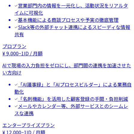
営業部門内の情報を一元化し、活動状況をリアルタ
イムに可視化
基本機能による商談プロセスや予実の徹底管理
Slack等の外部チャット連携によるスピーディな情報
共有
プロプラン
¥
9,000
~
1ID / 月額
AIで現場の入力負担をゼロにし、部門間の連携を加速させた
い方向け
「AI議事録」と「AIプロセスビルダー」による業務自
動化
「名刺機能」を活用した顧客登録の手間・負担削減
メールやカレンダー等、外部サービスとのシームレ
スな連携
エンタープライズプラン
¥
12,000
~
1ID / 月額