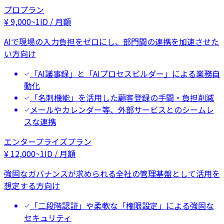
プロプラン
¥
9,000
~
1ID / 月額
AIで現場の入力負担をゼロにし、部門間の連携を加速させた
い方向け
「AI議事録」と「AIプロセスビルダー」による業務自
動化
「名刺機能」を活用した顧客登録の手間・負担削減
メールやカレンダー等、外部サービスとのシームレ
スな連携
エンタープライズプラン
¥
12,000
~
1ID / 月額
強固なガバナンスが求められる全社の管理基盤として活用を
想定する方向け
「二段階認証」や柔軟な「権限設定」による強固な
セキュリティ