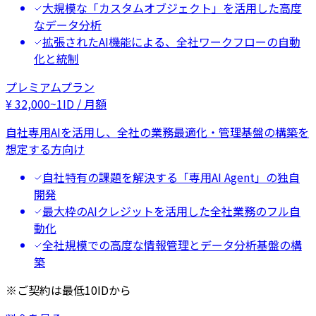
大規模な「カスタムオブジェクト」を活用した高度
なデータ分析
拡張されたAI機能による、全社ワークフローの自動
化と統制
プレミアムプラン
¥
32,000
~
1ID / 月額
自社専用AIを活用し、全社の業務最適化・管理基盤の構築を
想定する方向け
自社特有の課題を解決する「専用AI Agent」の独自
開発
最大枠のAIクレジットを活用した全社業務のフル自
動化
全社規模での高度な情報管理とデータ分析基盤の構
築
※ご契約は最低10IDから