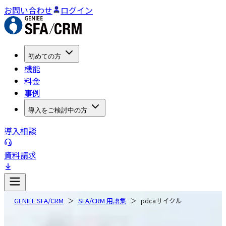
お問い合わせ
ログイン
初めての方
機能
料金
事例
導入をご検討中の方
導入相談
資料請求
GENIEE SFA/CRM
SFA/CRM 用語集
pdcaサイクル