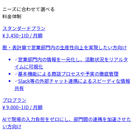
ニーズに合わせて選べる
料金体制
スタンダードプラン
¥
3,450
~
1ID / 月額
脱・表計算で営業部門内の生産性向上を実現したい方向け
営業部門内の情報を一元化し、活動状況をリアルタ
イムに可視化
基本機能による商談プロセスや予実の徹底管理
Slack等の外部チャット連携によるスピーディな情報
共有
プロプラン
¥
9,000
~
1ID / 月額
AIで現場の入力負担をゼロにし、部門間の連携を加速させた
い方向け