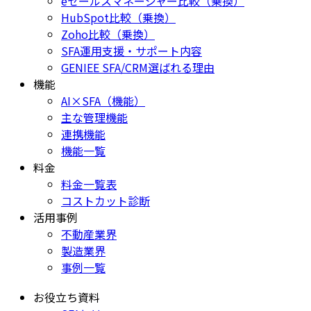
eセールスマネージャー比較（乗換）
HubSpot比較（乗換）
Zoho比較（乗換）
SFA運用支援・サポート内容
GENIEE SFA/CRM選ばれる理由
機能
AI×SFA（機能）
主な管理機能
連携機能
機能一覧
料金
料金一覧表
コストカット診断
活用事例
不動産業界
製造業界
事例一覧
お役立ち資料