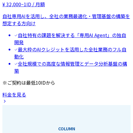
¥
32,000
~
1ID / 月額
自社専用AIを活用し、全社の業務最適化・管理基盤の構築を
想定する方向け
自社特有の課題を解決する「専用AI Agent」の独自
開発
最大枠のAIクレジットを活用した全社業務のフル自
動化
全社規模での高度な情報管理とデータ分析基盤の構
築
※ご契約は最低10IDから
料金を見る
COLUMN