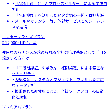
「AI議事録」と「AIプロセスビルダー」による業務自
動化
「名刺機能」を活用した顧客登録の手間・負担削減
メールやカレンダー等、外部サービスとのシームレ
スな連携
エンタープライズプラン
¥
12,000
~
1ID / 月額
強固なガバナンスが求められる全社の管理基盤として活用を
想定する方向け
「二段階認証」や柔軟な「権限設定」による強固な
セキュリティ
大規模な「カスタムオブジェクト」を活用した高度
なデータ分析
拡張されたAI機能による、全社ワークフローの自動
化と統制
プレミアムプラン