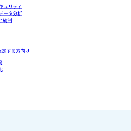
キュリティ
データ分析
と統制
想定する方向け
発
化