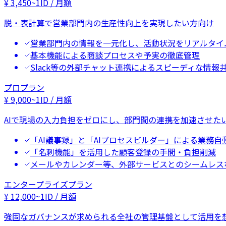
¥
3,450
~
1ID / 月額
脱・表計算で営業部門内の生産性向上を実現したい方向け
営業部門内の情報を一元化し、活動状況をリアルタイ
基本機能による商談プロセスや予実の徹底管理
Slack等の外部チャット連携によるスピーディな情報
プロプラン
¥
9,000
~
1ID / 月額
AIで現場の入力負担をゼロにし、部門間の連携を加速させた
「AI議事録」と「AIプロセスビルダー」による業務自
「名刺機能」を活用した顧客登録の手間・負担削減
メールやカレンダー等、外部サービスとのシームレス
エンタープライズプラン
¥
12,000
~
1ID / 月額
強固なガバナンスが求められる全社の管理基盤として活用を