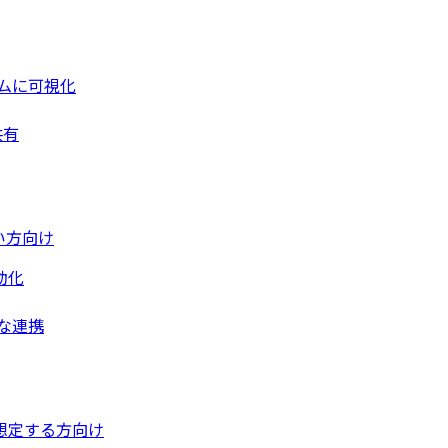
ムに可視化
共有
い方向け
動化
な連携
想定する方向け