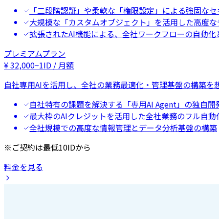
「二段階認証」や柔軟な「権限設定」による強固なセ
大規模な「カスタムオブジェクト」を活用した高度な
拡張されたAI機能による、全社ワークフローの自動化
プレミアムプラン
¥
32,000
~
1ID / 月額
自社専用AIを活用し、全社の業務最適化・管理基盤の構築を
自社特有の課題を解決する「専用AI Agent」の独自開
最大枠のAIクレジットを活用した全社業務のフル自動
全社規模での高度な情報管理とデータ分析基盤の構築
※ご契約は最低10IDから
料金を見る