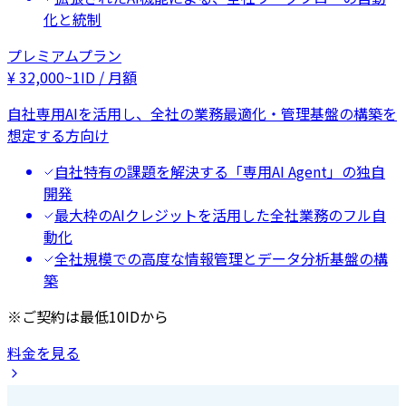
化と統制
プレミアムプラン
¥
32,000
~
1ID / 月額
自社専用AIを活用し、全社の業務最適化・管理基盤の構築を
想定する方向け
自社特有の課題を解決する「専用AI Agent」の独自
開発
最大枠のAIクレジットを活用した全社業務のフル自
動化
全社規模での高度な情報管理とデータ分析基盤の構
築
※ご契約は最低10IDから
料金を見る