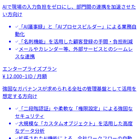
AIで現場の入力負担をゼロにし、部門間の連携を加速させた
い方向け
「AI議事録」と「AIプロセスビルダー」による業務自
動化
「名刺機能」を活用した顧客登録の手間・負担削減
メールやカレンダー等、外部サービスとのシームレ
スな連携
エンタープライズプラン
¥
12,000
~
1ID / 月額
強固なガバナンスが求められる全社の管理基盤として活用を
想定する方向け
「二段階認証」や柔軟な「権限設定」による強固な
セキュリティ
大規模な「カスタムオブジェクト」を活用した高度
なデータ分析
拡張されたAI機能による、全社ワークフローの自動