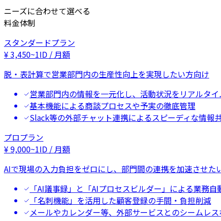
ニーズに合わせて選べる
料金体制
スタンダードプラン
¥
3,450
~
1ID / 月額
脱・表計算で営業部門内の生産性向上を実現したい方向け
営業部門内の情報を一元化し、活動状況をリアルタイ
基本機能による商談プロセスや予実の徹底管理
Slack等の外部チャット連携によるスピーディな情報
プロプラン
¥
9,000
~
1ID / 月額
AIで現場の入力負担をゼロにし、部門間の連携を加速させた
「AI議事録」と「AIプロセスビルダー」による業務自
「名刺機能」を活用した顧客登録の手間・負担削減
メールやカレンダー等、外部サービスとのシームレス