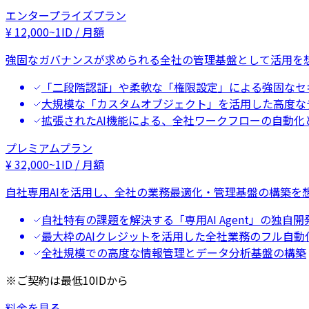
エンタープライズプラン
¥
12,000
~
1ID / 月額
強固なガバナンスが求められる全社の管理基盤として活用を
「二段階認証」や柔軟な「権限設定」による強固なセ
大規模な「カスタムオブジェクト」を活用した高度な
拡張されたAI機能による、全社ワークフローの自動化
プレミアムプラン
¥
32,000
~
1ID / 月額
自社専用AIを活用し、全社の業務最適化・管理基盤の構築を
自社特有の課題を解決する「専用AI Agent」の独自開
最大枠のAIクレジットを活用した全社業務のフル自動
全社規模での高度な情報管理とデータ分析基盤の構築
※ご契約は最低10IDから
料金を見る