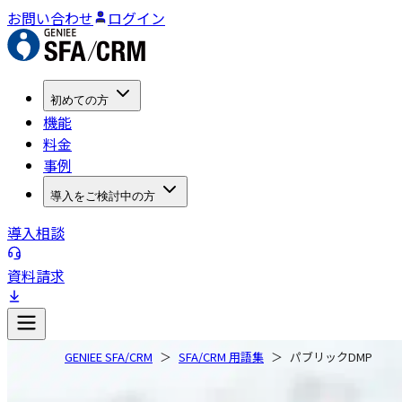
お問い合わせ
ログイン
初めての方
機能
料金
事例
導入をご検討中の方
導入相談
資料請求
GENIEE SFA/CRM
SFA/CRM 用語集
パブリックDMP