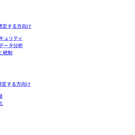
想定する方向け
キュリティ
データ分析
と統制
想定する方向け
発
化