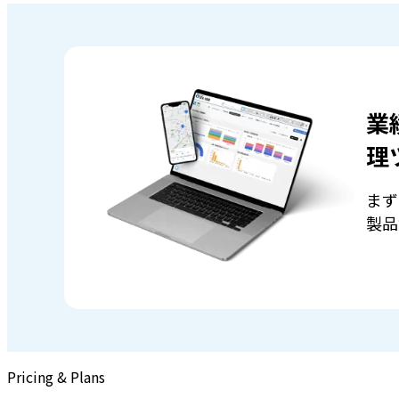
業
理
まず
製品
Pricing & Plans