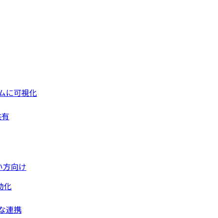
ムに可視化
共有
い方向け
動化
な連携