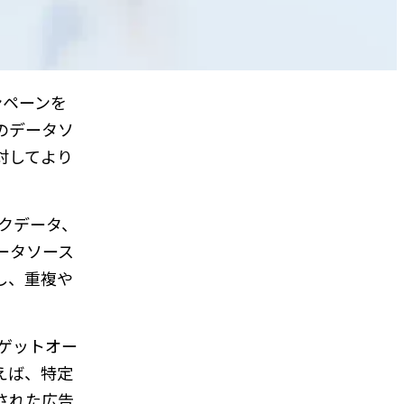
ャンペーンを
のデータソ
対してより
クデータ、
ータソース
し、重複や
ゲットオー
えば、特定
された広告