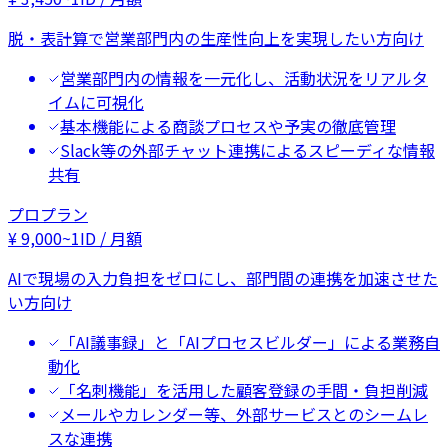
脱・表計算で営業部門内の生産性向上を実現したい方向け
営業部門内の情報を一元化し、活動状況をリアルタ
イムに可視化
基本機能による商談プロセスや予実の徹底管理
Slack等の外部チャット連携によるスピーディな情報
共有
プロプラン
¥
9,000
~
1ID / 月額
AIで現場の入力負担をゼロにし、部門間の連携を加速させた
い方向け
「AI議事録」と「AIプロセスビルダー」による業務自
動化
「名刺機能」を活用した顧客登録の手間・負担削減
メールやカレンダー等、外部サービスとのシームレ
スな連携