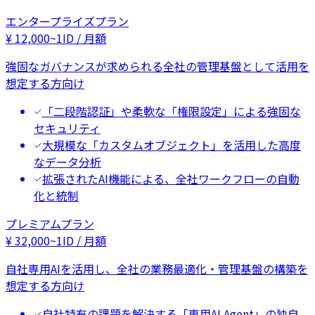
エンタープライズプラン
¥
12,000
~
1ID / 月額
強固なガバナンスが求められる全社の管理基盤として活用を
想定する方向け
「二段階認証」や柔軟な「権限設定」による強固な
セキュリティ
大規模な「カスタムオブジェクト」を活用した高度
なデータ分析
拡張されたAI機能による、全社ワークフローの自動
化と統制
プレミアムプラン
¥
32,000
~
1ID / 月額
自社専用AIを活用し、全社の業務最適化・管理基盤の構築を
想定する方向け
自社特有の課題を解決する「専用AI Agent」の独自