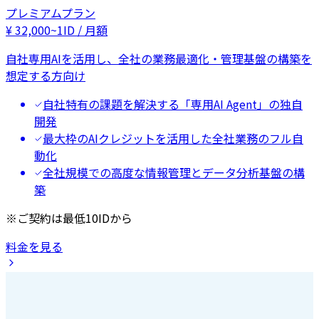
プレミアムプラン
¥
32,000
~
1ID / 月額
自社専用AIを活用し、全社の業務最適化・管理基盤の構築を
想定する方向け
自社特有の課題を解決する「専用AI Agent」の独自
開発
最大枠のAIクレジットを活用した全社業務のフル自
動化
全社規模での高度な情報管理とデータ分析基盤の構
築
※ご契約は最低10IDから
料金を見る