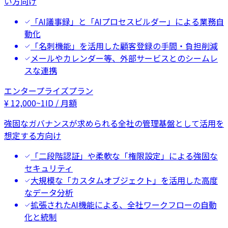
い方向け
「AI議事録」と「AIプロセスビルダー」による業務自
動化
「名刺機能」を活用した顧客登録の手間・負担削減
メールやカレンダー等、外部サービスとのシームレ
スな連携
エンタープライズプラン
¥
12,000
~
1ID / 月額
強固なガバナンスが求められる全社の管理基盤として活用を
想定する方向け
「二段階認証」や柔軟な「権限設定」による強固な
セキュリティ
大規模な「カスタムオブジェクト」を活用した高度
なデータ分析
拡張されたAI機能による、全社ワークフローの自動
化と統制