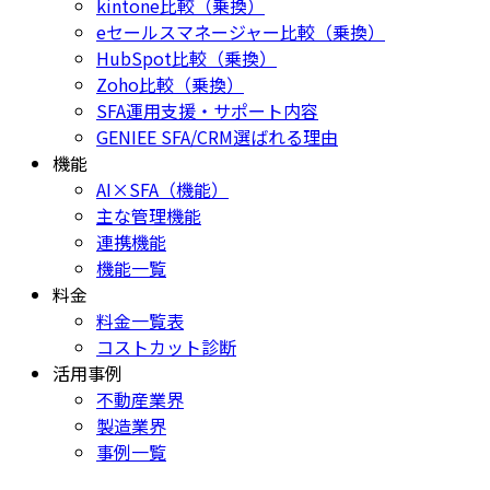
kintone比較（乗換）
eセールスマネージャー比較（乗換）
HubSpot比較（乗換）
Zoho比較（乗換）
SFA運用支援・サポート内容
GENIEE SFA/CRM選ばれる理由
機能
AI×SFA（機能）
主な管理機能
連携機能
機能一覧
料金
料金一覧表
コストカット診断
活用事例
不動産業界
製造業界
事例一覧