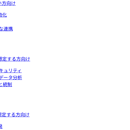
い方向け
動化
な連携
想定する方向け
キュリティ
データ分析
と統制
想定する方向け
発