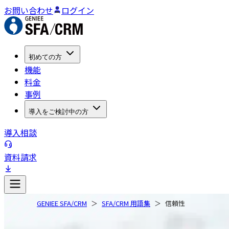
お問い合わせ
ログイン
初めての方
機能
料金
事例
導入をご検討中の方
導入相談
資料請求
GENIEE SFA/CRM
SFA/CRM 用語集
信頼性