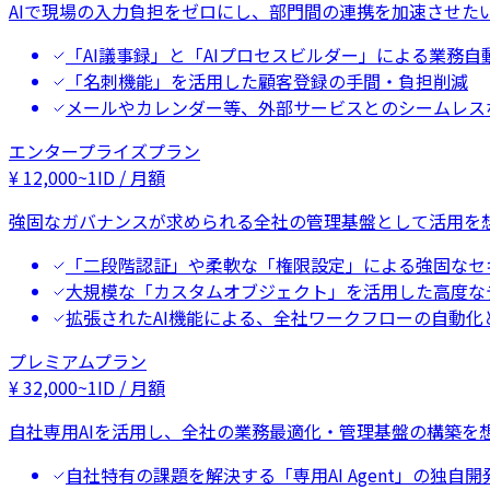
AIで現場の入力負担をゼロにし、部門間の連携を加速させた
「AI議事録」と「AIプロセスビルダー」による業務自
「名刺機能」を活用した顧客登録の手間・負担削減
メールやカレンダー等、外部サービスとのシームレス
エンタープライズプラン
¥
12,000
~
1ID / 月額
強固なガバナンスが求められる全社の管理基盤として活用を
「二段階認証」や柔軟な「権限設定」による強固なセ
大規模な「カスタムオブジェクト」を活用した高度な
拡張されたAI機能による、全社ワークフローの自動化
プレミアムプラン
¥
32,000
~
1ID / 月額
自社専用AIを活用し、全社の業務最適化・管理基盤の構築を
自社特有の課題を解決する「専用AI Agent」の独自開