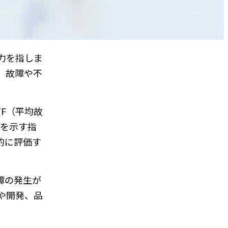
力を指しま
、故障や不
TF（平均故
障数を示す指
的に評価す
障の発生が
や開発、品