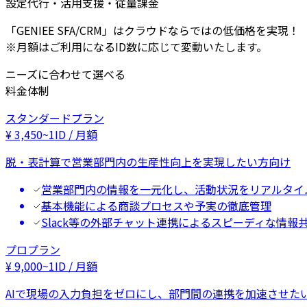
設定代行・活用支援・従量課金
「GENIEE SFA/CRM」はクラウドならではの低価格を実現！
※月額はご利用になるID数に応じて変動いたします。
ニーズに合わせて選べる
料金体制
スタンダードプラン
¥
3,450
~
1ID / 月額
脱・表計算で営業部門内の生産性向上を実現したい方向け
営業部門内の情報を一元化し、活動状況をリアルタイ
基本機能による商談プロセスや予実の徹底管理
Slack等の外部チャット連携によるスピーディな情報
プロプラン
¥
9,000
~
1ID / 月額
AIで現場の入力負担をゼロにし、部門間の連携を加速させた