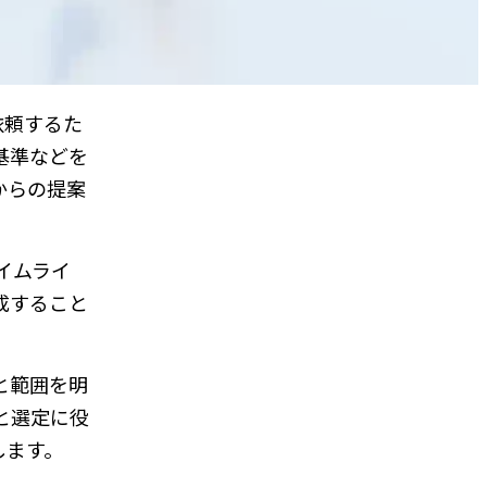
依頼するた
基準などを
からの提案
イムライ
成すること
と範囲を明
と選定に役
します。