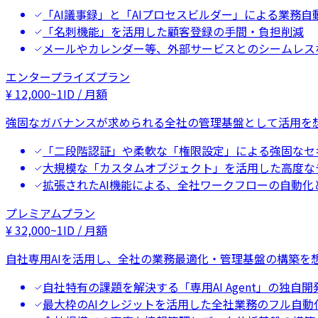
「AI議事録」と「AIプロセスビルダー」による業務自
「名刺機能」を活用した顧客登録の手間・負担削減
メールやカレンダー等、外部サービスとのシームレス
エンタープライズプラン
¥
12,000
~
1ID / 月額
強固なガバナンスが求められる全社の管理基盤として活用を
「二段階認証」や柔軟な「権限設定」による強固なセ
大規模な「カスタムオブジェクト」を活用した高度な
拡張されたAI機能による、全社ワークフローの自動化
プレミアムプラン
¥
32,000
~
1ID / 月額
自社専用AIを活用し、全社の業務最適化・管理基盤の構築を
自社特有の課題を解決する「専用AI Agent」の独自開
最大枠のAIクレジットを活用した全社業務のフル自動