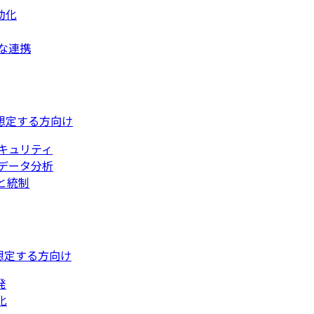
動化
な連携
想定する方向け
キュリティ
データ分析
と統制
想定する方向け
発
化