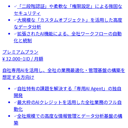
「二段階認証」や柔軟な「権限設定」による強固な
セキュリティ
大規模な「カスタムオブジェクト」を活用した高度
なデータ分析
拡張されたAI機能による、全社ワークフローの自動
化と統制
プレミアムプラン
¥
32,000
~
1ID / 月額
自社専用AIを活用し、全社の業務最適化・管理基盤の構築を
想定する方向け
自社特有の課題を解決する「専用AI Agent」の独自
開発
最大枠のAIクレジットを活用した全社業務のフル自
動化
全社規模での高度な情報管理とデータ分析基盤の構
築