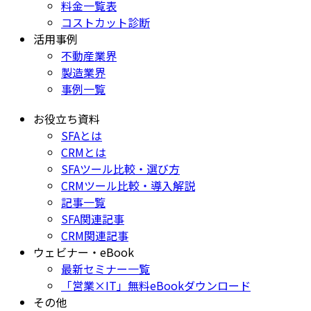
料金一覧表
コストカット診断
活用事例
不動産業界
製造業界
事例一覧
お役立ち資料
SFAとは
CRMとは
SFAツール比較・選び方
CRMツール比較・導入解説
記事一覧
SFA関連記事
CRM関連記事
ウェビナー・eBook
最新セミナー一覧
「営業×IT」無料eBookダウンロード
その他