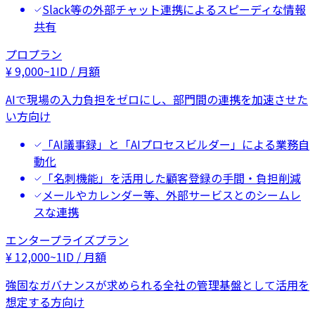
Slack等の外部チャット連携によるスピーディな情報
共有
プロプラン
¥
9,000
~
1ID / 月額
AIで現場の入力負担をゼロにし、部門間の連携を加速させた
い方向け
「AI議事録」と「AIプロセスビルダー」による業務自
動化
「名刺機能」を活用した顧客登録の手間・負担削減
メールやカレンダー等、外部サービスとのシームレ
スな連携
エンタープライズプラン
¥
12,000
~
1ID / 月額
強固なガバナンスが求められる全社の管理基盤として活用を
想定する方向け