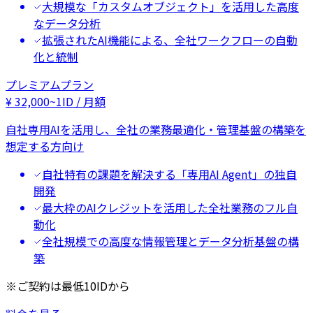
大規模な「カスタムオブジェクト」を活用した高度
なデータ分析
拡張されたAI機能による、全社ワークフローの自動
化と統制
プレミアムプラン
¥
32,000
~
1ID / 月額
自社専用AIを活用し、全社の業務最適化・管理基盤の構築を
想定する方向け
自社特有の課題を解決する「専用AI Agent」の独自
開発
最大枠のAIクレジットを活用した全社業務のフル自
動化
全社規模での高度な情報管理とデータ分析基盤の構
築
※ご契約は最低10IDから