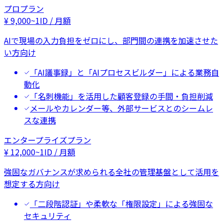
プロプラン
¥
9,000
~
1ID / 月額
AIで現場の入力負担をゼロにし、部門間の連携を加速させた
い方向け
「AI議事録」と「AIプロセスビルダー」による業務自
動化
「名刺機能」を活用した顧客登録の手間・負担削減
メールやカレンダー等、外部サービスとのシームレ
スな連携
エンタープライズプラン
¥
12,000
~
1ID / 月額
強固なガバナンスが求められる全社の管理基盤として活用を
想定する方向け
「二段階認証」や柔軟な「権限設定」による強固な
セキュリティ