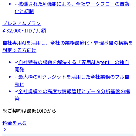
拡張されたAI機能による、全社ワークフローの自動
化と統制
プレミアムプラン
¥
32,000
~
1ID / 月額
自社専用AIを活用し、全社の業務最適化・管理基盤の構築を
想定する方向け
自社特有の課題を解決する「専用AI Agent」の独自
開発
最大枠のAIクレジットを活用した全社業務のフル自
動化
全社規模での高度な情報管理とデータ分析基盤の構
築
※ご契約は最低10IDから
料金を見る