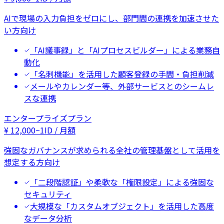
AIで現場の入力負担をゼロにし、部門間の連携を加速させた
い方向け
「AI議事録」と「AIプロセスビルダー」による業務自
動化
「名刺機能」を活用した顧客登録の手間・負担削減
メールやカレンダー等、外部サービスとのシームレ
スな連携
エンタープライズプラン
¥
12,000
~
1ID / 月額
強固なガバナンスが求められる全社の管理基盤として活用を
想定する方向け
「二段階認証」や柔軟な「権限設定」による強固な
セキュリティ
大規模な「カスタムオブジェクト」を活用した高度
なデータ分析