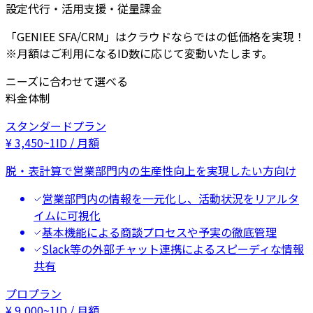
設定代行・活用支援・従量課金
「GENIEE SFA/CRM」はクラウドならではの低価格を実現！
※月額はご利用になるID数に応じて変動いたします。
ニーズに合わせて選べる
料金体制
スタンダードプラン
¥
3,450
~
1ID / 月額
脱・表計算で営業部門内の生産性向上を実現したい方向け
営業部門内の情報を一元化し、活動状況をリアルタ
イムに可視化
基本機能による商談プロセスや予実の徹底管理
Slack等の外部チャット連携によるスピーディな情報
共有
プロプラン
¥
9,000
~
1ID / 月額