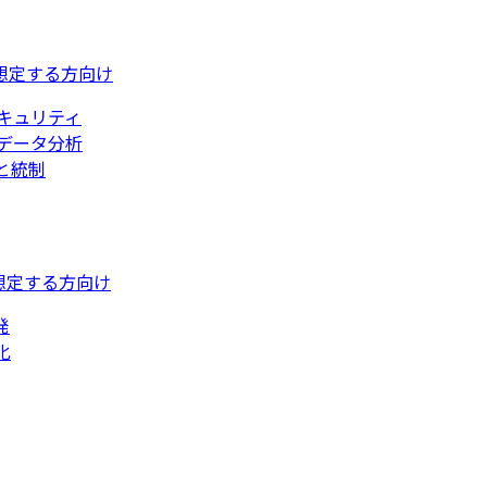
想定する方向け
キュリティ
データ分析
と統制
想定する方向け
発
化