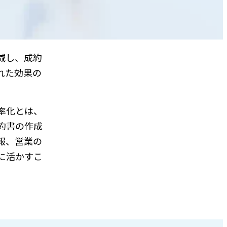
減し、成約
れた効果の
率化とは、
約書の作成
報、営業の
に活かすこ