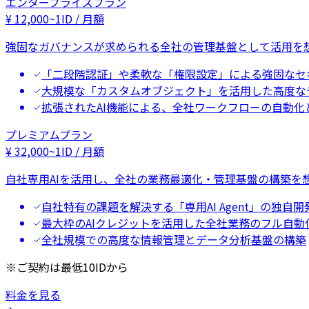
エンタープライズプラン
¥
12,000
~
1ID / 月額
強固なガバナンスが求められる全社の管理基盤として活用を
「二段階認証」や柔軟な「権限設定」による強固なセ
大規模な「カスタムオブジェクト」を活用した高度な
拡張されたAI機能による、全社ワークフローの自動化
プレミアムプラン
¥
32,000
~
1ID / 月額
自社専用AIを活用し、全社の業務最適化・管理基盤の構築を
自社特有の課題を解決する「専用AI Agent」の独自開
最大枠のAIクレジットを活用した全社業務のフル自動
全社規模での高度な情報管理とデータ分析基盤の構築
※ご契約は最低10IDから
料金を見る