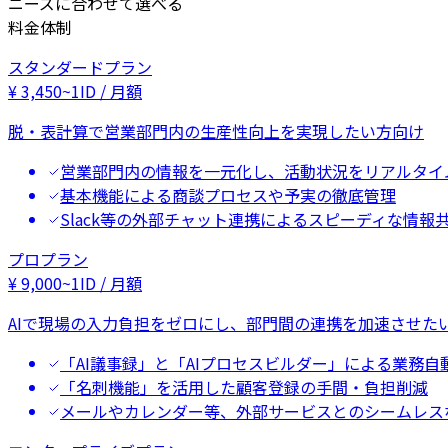
ニーズに合わせて選べる
料金体制
スタンダードプラン
¥
3,450
~
1ID / 月額
脱・表計算で営業部門内の生産性向上を実現したい方向け
営業部門内の情報を一元化し、活動状況をリアルタイ
基本機能による商談プロセスや予実の徹底管理
Slack等の外部チャット連携によるスピーディな情報
プロプラン
¥
9,000
~
1ID / 月額
AIで現場の入力負担をゼロにし、部門間の連携を加速させた
「AI議事録」と「AIプロセスビルダー」による業務自
「名刺機能」を活用した顧客登録の手間・負担削減
メールやカレンダー等、外部サービスとのシームレス