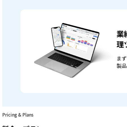
業
理
まず
製品
Pricing & Plans