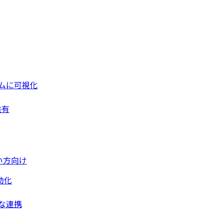
ムに可視化
共有
い方向け
動化
な連携