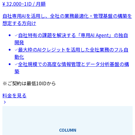
¥
32,000
~
1ID / 月額
自社専用AIを活用し、全社の業務最適化・管理基盤の構築を
想定する方向け
自社特有の課題を解決する「専用AI Agent」の独自
開発
最大枠のAIクレジットを活用した全社業務のフル自
動化
全社規模での高度な情報管理とデータ分析基盤の構
築
※ご契約は最低10IDから
料金を見る
COLUMN