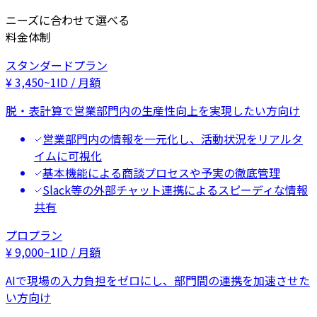
ニーズに合わせて選べる
料金体制
スタンダードプラン
¥
3,450
~
1ID / 月額
脱・表計算で営業部門内の生産性向上を実現したい方向け
営業部門内の情報を一元化し、活動状況をリアルタ
イムに可視化
基本機能による商談プロセスや予実の徹底管理
Slack等の外部チャット連携によるスピーディな情報
共有
プロプラン
¥
9,000
~
1ID / 月額
AIで現場の入力負担をゼロにし、部門間の連携を加速させた
い方向け