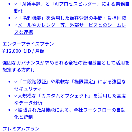
「AI議事録」と「AIプロセスビルダー」による業務自
動化
「名刺機能」を活用した顧客登録の手間・負担削減
メールやカレンダー等、外部サービスとのシームレ
スな連携
エンタープライズプラン
¥
12,000
~
1ID / 月額
強固なガバナンスが求められる全社の管理基盤として活用を
想定する方向け
「二段階認証」や柔軟な「権限設定」による強固な
セキュリティ
大規模な「カスタムオブジェクト」を活用した高度
なデータ分析
拡張されたAI機能による、全社ワークフローの自動
化と統制
プレミアムプラン