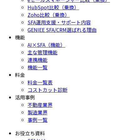
HubSpot比較（乗換）
Zoho比較（乗換）
SFA運用支援・サポート内容
GENIEE SFA/CRM選ばれる理由
機能
AI×SFA（機能）
主な管理機能
連携機能
機能一覧
料金
料金一覧表
コストカット診断
活用事例
不動産業界
製造業界
事例一覧
お役立ち資料