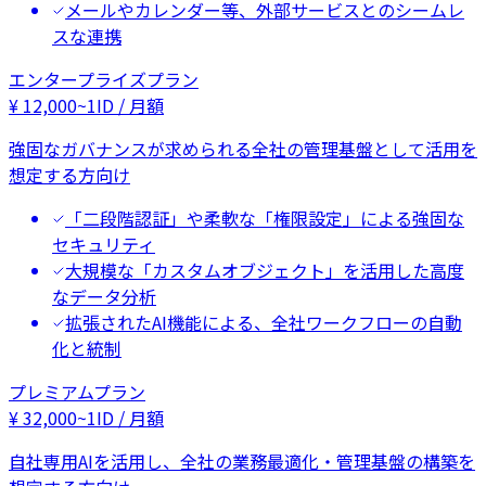
メールやカレンダー等、外部サービスとのシームレ
スな連携
エンタープライズプラン
¥
12,000
~
1ID / 月額
強固なガバナンスが求められる全社の管理基盤として活用を
想定する方向け
「二段階認証」や柔軟な「権限設定」による強固な
セキュリティ
大規模な「カスタムオブジェクト」を活用した高度
なデータ分析
拡張されたAI機能による、全社ワークフローの自動
化と統制
プレミアムプラン
¥
32,000
~
1ID / 月額
自社専用AIを活用し、全社の業務最適化・管理基盤の構築を