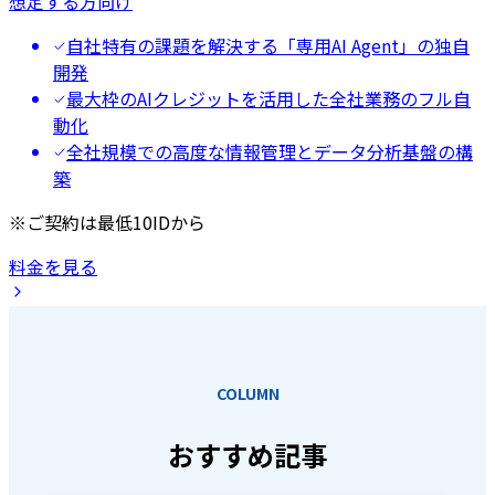
想定する方向け
自社特有の課題を解決する「専用AI Agent」の独自
開発
最大枠のAIクレジットを活用した全社業務のフル自
動化
全社規模での高度な情報管理とデータ分析基盤の構
築
※ご契約は最低10IDから
料金を見る
COLUMN
おすすめ記事