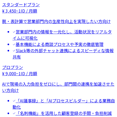
スタンダードプラン
¥
3,450
~
1ID / 月額
脱・表計算で営業部門内の生産性向上を実現したい方向け
営業部門内の情報を一元化し、活動状況をリアルタ
イムに可視化
基本機能による商談プロセスや予実の徹底管理
Slack等の外部チャット連携によるスピーディな情報
共有
プロプラン
¥
9,000
~
1ID / 月額
AIで現場の入力負担をゼロにし、部門間の連携を加速させた
い方向け
「AI議事録」と「AIプロセスビルダー」による業務自
動化
「名刺機能」を活用した顧客登録の手間・負担削減