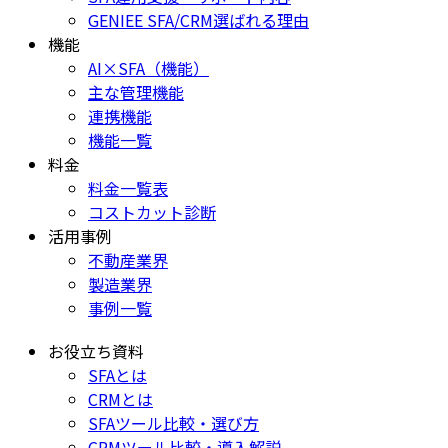
GENIEE SFA/CRM選ばれる理由
機能
AI×SFA（機能）
主な管理機能
連携機能
機能一覧
料金
料金一覧表
コストカット診断
活用事例
不動産業界
製造業界
事例一覧
お役立ち資料
SFAとは
CRMとは
SFAツール比較・選び方
CRMツール比較・導入解説